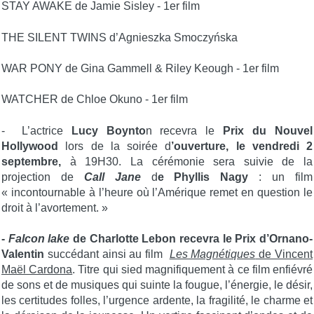
STAY AWAKE de Jamie Sisley - 1er film
THE SILENT TWINS d’Agnieszka Smoczyńska
WAR PONY de Gina Gammell & Riley Keough - 1er film
WATCHER de Chloe Okuno - 1er film
- L’actrice
Lucy Boynto
n recevra le
Prix du Nouvel
Hollywood
lors de la soirée d
’ouverture, le vendredi 2
septembre,
à 19H30. La cérémonie sera suivie de la
projection de
Call Jane
d
e Phyllis Nagy
: un film
« incontournable à l’heure où l’Amérique remet en question le
droit à l’avortement. »
-
Falcon lake
de Charlotte Lebon recevra le Prix d’Ornano-
Valentin
succédant ainsi au film
Les Magnétiques
de Vincent
Maël Cardona
. Titre qui sied magnifiquement à ce film enfiévré
de sons et de musiques qui suinte la fougue, l’énergie, le désir,
les certitudes folles, l’urgence ardente, la fragilité, le charme et