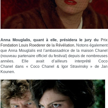
Anna Mouglalis, quant à elle, présidera le jury du
Prix
Fondation Louis Roederer de la Révélation
.
Notons également
que Anna Mouglalis est l'ambassadrice de la maison Chanel
(nouveau partenaire officiel du festival) depuis de nombreuses
années. Elle avait d’ailleurs interprété Coco
Chanel dans « Coco Chanel & Igor Stravinsky » de Jan
Kounen.