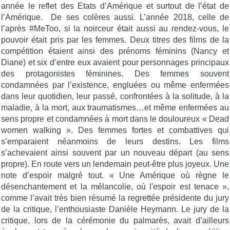
année le reflet des Etats d’Amérique et surtout de l’état de
l’Amérique. De ses colères aussi. L’année 2018, celle de
l’après #MeToo, si la noirceur était aussi au rendez-vous, le
pouvoir était pris par les femmes. Deux titres des films de la
compétition étaient ainsi des prénoms féminins (Nancy et
Diane) et six d’entre eux avaient pour personnages principaux
des protagonistes féminines. Des femmes souvent
condamnées par l’existence, engluées ou même enfermées
dans leur quotidien, leur passé, confrontées à la solitude, à la
maladie, à la mort, aux traumatismes…et même enfermées au
sens propre et condamnées à mort dans le douloureux « Dead
women walking ». Des femmes fortes et combattives qui
s’emparaient néanmoins de leurs destins. Les films
s’achevaient ainsi souvent par un nouveau départ (au sens
propre). En route vers un lendemain peut-être plus joyeux. Une
note d’espoir malgré tout. « Une Amérique où règne le
désenchantement et la mélancolie, où l'espoir est tenace »,
comme l’avait très bien résumé la regrettée présidente du jury
de la critique, l’enthousiaste Danièle Heymann. Le jury de la
critique, lors de la cérémonie du palmarès, avait d’ailleurs