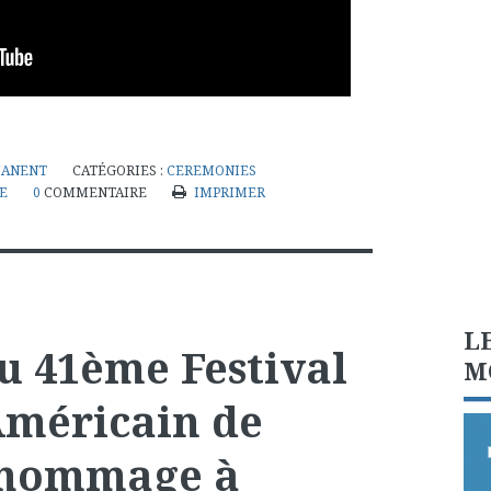
MANENT
CATÉGORIES :
CEREMONIES
E
0
COMMENTAIRE
IMPRIMER
L
u 41ème Festival
M
méricain de
l'hommage à