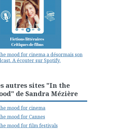
the mood for cinema a désormais son
cast. A écouter sur Spotify.
s autres sites "In the
ood" de Sandra Mézière
the mood for cinema
the mood for Cannes
the mood for film festivals