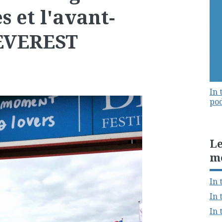
 et l'avant-
'EVEREST
In 
pod
Le
m
In 
In 
In 