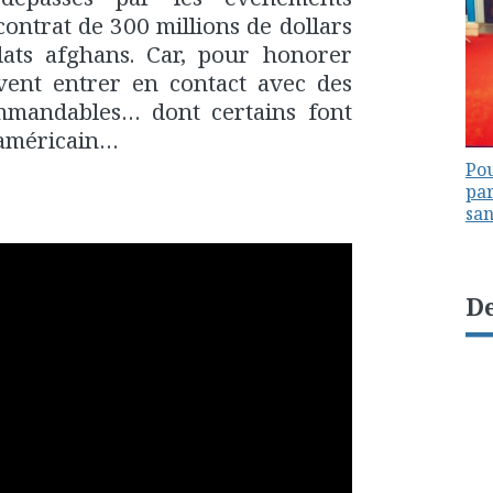
contrat de 300 millions de dollars
dats afghans. Car, pour honorer
oivent entrer en contact avec des
mmandables… dont certains font
 américain…
Pou
par
sa
De