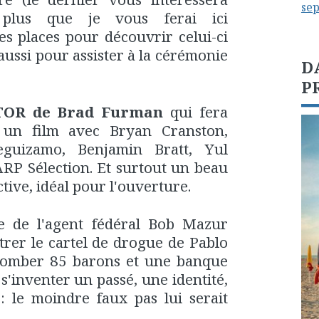
se
t plus que je vous ferai ici
s places pour découvrir celui-ci
 aussi pour assister à la cérémonie
D
P
TOR de Brad Furman
qui fera
, un film avec Bryan Cranston,
guizamo, Benjamin Bratt, Yul
 ARP Sélection. Et surtout un beau
tive, idéal pour l'ouverture.
ire de l'agent fédéral Bob Mazur
ltrer le cartel de drogue de Pablo
e tomber 85 barons et une banque
 s'inventer un passé, une identité,
: le moindre faux pas lui serait