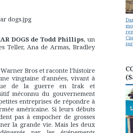
Dan
mon
ren
Cin
AR DOGS de Todd Phillips
, un
sur
les Teller, Ana de Armas, Bradley
C
 Warner Bros et raconte l'histoire
(S
une vingtaine d'années, vivant à
ue de la guerre en Irak et
ositif méconnu du gouvernement
petites entreprises de répondre à
armée américaine. Si leurs débuts
ardent pas à empocher de grosses
ner la grande vie. Mais les deux
 dépassés par les événements