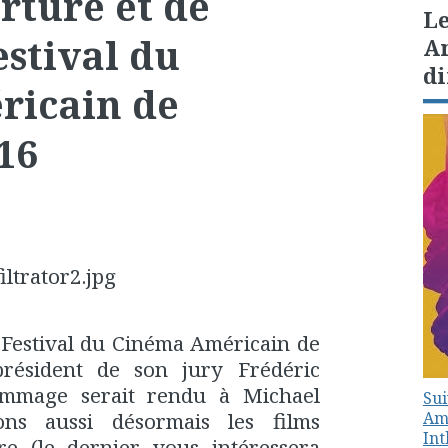
rture et de
Le
estival du
Am
di
ricain de
16
 Festival du Cinéma Américain de
président de son jury Frédéric
ommage serait rendu à Michael
Sui
Amé
ns aussi désormais les films
In
re (le dernier vous intéressera