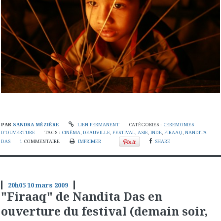
PAR
SANDRA MÉZIÈRE
LIEN PERMANENT
CATÉGORIES :
CEREMONIES
D'OUVERTURE
TAGS :
CINÉMA
,
DEAUVILLE
,
FESTIVAL
,
ASIE
,
INDE
,
FIRAAQ
,
NANDITA
DAS
1
COMMENTAIRE
IMPRIMER
SHARE
20h05
10
mars 2009
"Firaaq" de Nandita Das en
ouverture du festival (demain soir,