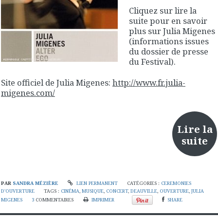
Cliquez sur lire la
suite pour en savoir
plus sur Julia Migenes
(informations issues
du dossier de presse
du Festival).
Site officiel de Julia Migenes:
http://www.fr.julia-
migenes.com/
Lire la
suite
PAR
SANDRA MÉZIÈRE
LIEN PERMANENT
CATÉGORIES :
CEREMONIES
D'OUVERTURE
TAGS :
CINÉMA
,
MUSIQUE
,
CONCERT
,
DEAUVILLE
,
OUVERTURE
,
JULIA
MIGENES
3
COMMENTAIRES
IMPRIMER
SHARE