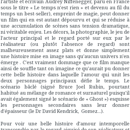
l'artiste et écrivain Audrey Niffenegger, paru en France
sous le titre « Le temps n'est rien » et devenu au fil du
temps un best-seller), empreint de magie, peut donner
un film qui en est autant dépourvu et qui se réduise à
une accumulation de scènes sans tension dramatique,
ni véritable enjeu. Les décors, la photographie, le jeu de
l'acteur principal et le regard porté sur eux par le
réalisateur (ou plutôt l'absence de regard) sont
malheureusement assez plats et donne simplement
une histoire mise en image sans qu'aucun univers n'en
émerge . C'est vraiment dommage que ce film manque
ainsi de souffle tant on imagine ce qu'aurait pu donner
cette belle histoire dans laquelle l'amour qui unit les
deux personnages principaux défie le temps. Le
scénario bâclé (signé Bruce Joel Rubin, pourtant
habitué au mélange de romance et surnaturel puisqu'il
avait également signé le scénario de « Ghost ») esquisse
les personnages secondaires sans leur donner
d'épaisseur (le Dr David Kendrick, Gomez...).
Pour voir une belle histoire d'amour intemporelle
transcendée par le regard aiguisé de son réalisateur et