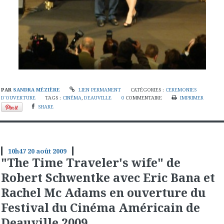
PAR
SANDRA MÉZIÈRE
LIEN PERMANENT
CATÉGORIES :
CEREMONIES
D'OUVERTURE
TAGS :
CINÉMA
,
DEAUVILLE
0
COMMENTAIRE
IMPRIMER
SHARE
10h47
20
août 2009
"The Time Traveler's wife" de
Robert Schwentke avec Eric Bana et
Rachel Mc Adams en ouverture du
Festival du Cinéma Américain de
Deauville 2009