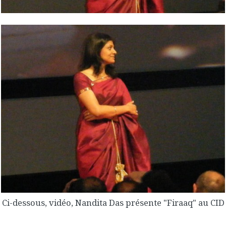
Ci-dessous, vidéo, Nandita Das présente "Firaaq" au CID