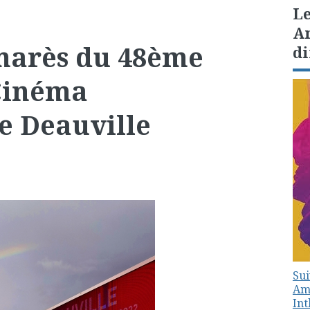
Le
Am
lmarès du 48ème
di
 Cinéma
e Deauville
Sui
Amé
In