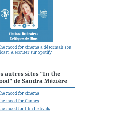
the mood for cinema a désormais son
cast. A écouter sur Spotify.
s autres sites "In the
ood" de Sandra Mézière
the mood for cinema
the mood for Cannes
the mood for film festivals