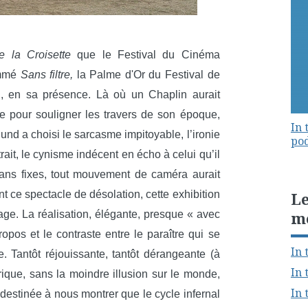
e la Croisette
que le Festival du Cinéma
ammé
Sans filtre,
la Palme d'Or du Festival de
 en sa présence. Là où un Chaplin aurait
ue pour souligner les travers de son époque,
In 
und a choisi le sarcasme impitoyable, l’ironie
pod
trait, le cynisme indécent en écho à celui qu’il
lans fixes, tout mouvement de caméra aurait
 ce spectacle de désolation, cette exhibition
Le
m
ge. La réalisation, élégante, presque « avec
propos et le contraste entre le paraître qui se
In 
tre. Tantôt réjouissante, tantôt dérangeante (à
In 
irique, sans la moindre illusion sur le monde,
In 
 destinée à nous montrer que le cycle infernal