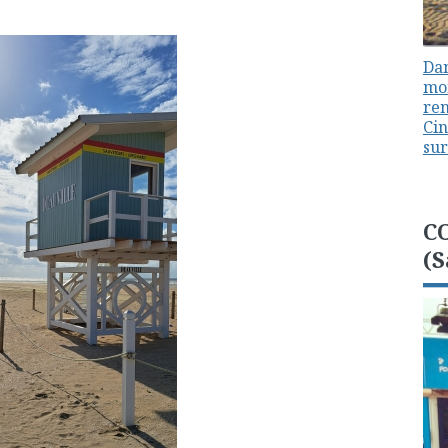
Dan
mon
ren
Cin
sur
C
(S