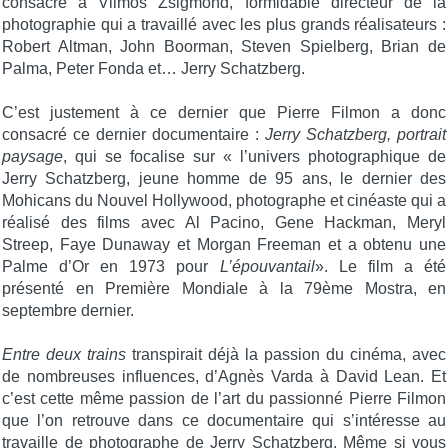
consacré à Vilmos Zsigmond, formidable directeur de la
photographie qui a travaillé avec les plus grands réalisateurs :
Robert Altman, John Boorman, Steven Spielberg, Brian de
Palma, Peter Fonda et… Jerry Schatzberg.
C’est justement à ce dernier que Pierre Filmon a donc
consacré ce dernier documentaire :
Jerry Schatzberg, portrait
paysage
, qui se focalise sur « l’univers photographique de
Jerry Schatzberg, jeune homme de 95 ans, le dernier des
Mohicans du Nouvel Hollywood, photographe et cinéaste qui a
réalisé des films avec Al Pacino, Gene Hackman, Meryl
Streep, Faye Dunaway et Morgan Freeman et a obtenu une
Palme d’Or en 1973 pour
L’épouvantail
». Le film a été
présenté en Première Mondiale à la 79ème Mostra, en
septembre dernier.
Entre deux trains
transpirait déjà la passion du cinéma, avec
de nombreuses influences, d’Agnès Varda à David Lean. Et
c’est cette même passion de l’art du passionné Pierre Filmon
que l’on retrouve dans ce documentaire qui s’intéresse au
travaille de photographe de Jerry Schatzberg. Même si vous