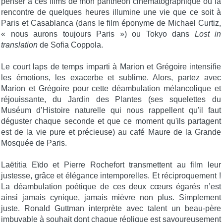
penser à ces films de mon panthéon cinématographique où la
rencontre de quelques heures illumine une vie que ce soit à
Paris et Casablanca (dans le film éponyme de Michael Curtiz,
« nous aurons toujours Paris ») ou Tokyo dans
Lost in
translation
de Sofia Coppola.
Le court laps de temps imparti à Marion et Grégoire intensifie
les émotions, les exacerbe et sublime. Alors, partez avec
Marion et Grégoire pour cette déambulation mélancolique et
réjouissante, du Jardin des Plantes (ses squelettes du
Muséum d’Histoire naturelle qui nous rappellent qu'il faut
déguster chaque seconde et que ce moment qu'ils partagent
est de la vie pure et précieuse) au café Maure de la Grande
Mosquée de Paris.
Laëtitia Eïdo et Pierre Rochefort transmettent au film leur
justesse, grâce et élégance intemporelles. Et réciproquement !
La déambulation poétique de ces deux cœurs égarés n’est
ainsi jamais cynique, jamais mièvre non plus. Simplement
juste. Ronald Guttman interprète avec talent un beau-père
imbuvable à souhait dont chaque réplique est savoureusement