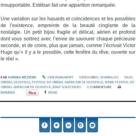
insupportable. Estéban fait une apparition remarquée.
Une variation sur les hasards et coïncidences et les possibles
de l’existence, empreinte de la beauté cinglante de la
nostalgie. Un petit bijou fragile et délicat, aérien et profond
dont vous sortirez avec l’envie de savourer chaque précieuse
seconde, et de croire, plus que jamais, comme l’écrivait Victor
Hugo qu’« il y a le possible, cette fenêtre du rêve, ouverte sur
le réel ».
PAR
SANDRA MÉZIÈRE
LIEN PERMANENT
CATÉGORIES :
HOMMAGES
TAGS :
CINÉMA
,
DEAUVILLE
,
FESTIVAL DU CINÉMA AMÉRICAIN DE DEAUVILLE
,
49ÈME FESTIVAL DU
CINÉMA AMÉRICAIN DE DEAUVLLE
,
JERRY SCHATZBERG
0
COMMENTAIRE
IMPRIMER
SHARE