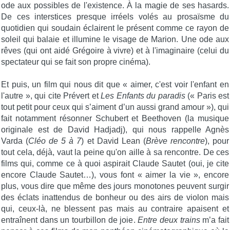
ode aux possibles de l'existence. À la magie de ses hasards.
De ces interstices presque irréels volés au prosaïsme du
quotidien qui soudain éclairent le présent comme ce rayon de
soleil qui balaie et illumine le visage de Marion. Une ode aux
rêves (qui ont aidé Grégoire à vivre) et à l'imaginaire (celui du
spectateur qui se fait son propre cinéma).
Et puis, un film qui nous dit que « aimer, c'est voir l'enfant en
l'autre », qui cite Prévert et
Les Enfants du paradis
(« Paris est
tout petit pour ceux qui s’aiment d’un aussi grand amour »), qui
fait notamment résonner Schubert et Beethoven (la musique
originale est de David Hadjadj), qui nous rappelle Agnès
Varda (
Cléo de 5 à 7
) et David Lean (
Brève rencontre
), pour
tout cela, déjà, vaut la peine qu'on aille à sa rencontre. De ces
films qui, comme ce à quoi aspirait Claude Sautet (oui, je cite
encore Claude Sautet…), vous font « aimer la vie », encore
plus, vous dire que même des jours monotones peuvent surgir
des éclats inattendus de bonheur ou des airs de violon mais
qui, ceux-là, ne blessent pas mais au contraire apaisent et
entraînent dans un tourbillon de joie.
Entre deux trains
m’a fait