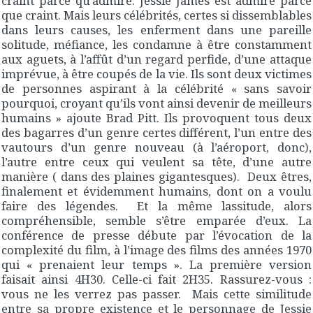
craint parce qu’admiré. Jessie James est admiré parce
que craint. Mais leurs célébrités, certes si dissemblables
dans leurs causes, les enferment dans une pareille
solitude, méfiance, les condamne à être constamment
aux aguets, à l’affût d’un regard perfide, d’une attaque
imprévue, à être coupés de la vie. Ils sont deux victimes
de personnes aspirant à la célébrité « sans savoir
pourquoi, croyant qu’ils vont ainsi devenir de meilleurs
humains » ajoute Brad Pitt. Ils provoquent tous deux
des bagarres d’un genre certes différent, l’un entre des
vautours d’un genre nouveau (à l’aéroport, donc),
l’autre entre ceux qui veulent sa tête, d’une autre
manière ( dans des plaines gigantesques). Deux êtres,
finalement et évidemment humains, dont on a voulu
faire des légendes. Et la même lassitude, alors
compréhensible, semble s’être emparée d’eux. La
conférence de presse débute par l’évocation de la
complexité du film, à l’image des films des années 1970
qui « prenaient leur temps ». La première version
faisait ainsi 4H30. Celle-ci fait 2H35. Rassurez-vous :
vous ne les verrez pas passer. Mais cette similitude
entre sa propre existence et le personnage de Jessie