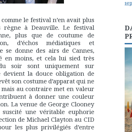
se
 comme le festival n’en avait plus
règne à Deauville. Le festival
D
onne, plus que de coutume de
P
ion, d’échos médiatiques et
lle se donne des airs de Cannes,
té en moins, et cela lui sied très
 du soir sont uniquement sur
ge devient la douce obligation de
evêt son costume d’apparat qui ne
 mais au contraire met en valeur
contribuent à donner une couleur
ition. La venue de George Clooney
suscité une véritable euphorie
ection de Michael Clayton au CID
our les plus privilégiés d’entre