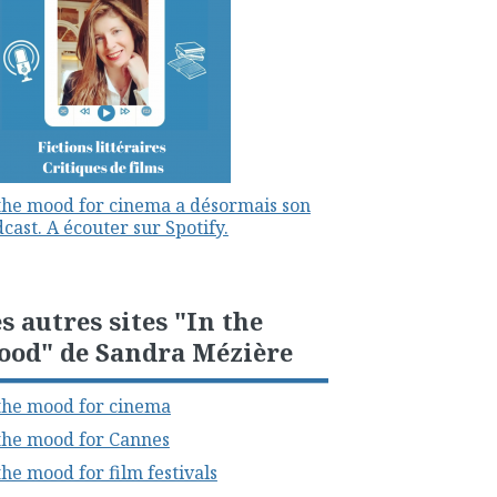
the mood for cinema a désormais son
cast. A écouter sur Spotify.
s autres sites "In the
ood" de Sandra Mézière
the mood for cinema
the mood for Cannes
the mood for film festivals