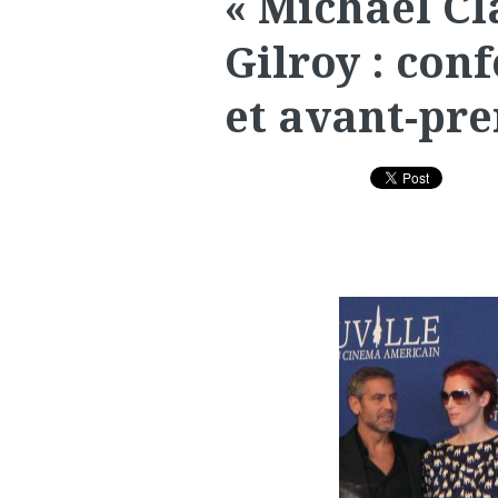
« Michael Cl
Gilroy : con
et avant-pr