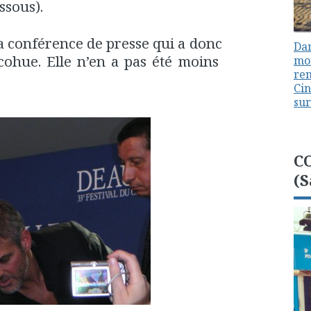
ssous).
a conférence de presse qui a donc
Dan
cohue. Elle n’en a pas été moins
mon
ren
Cin
sur
C
(S