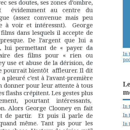
ec ses doutes, ses zones d’ombre,
tant évidemment au centre du
rigue (assez convenue mais peu
e à voir et intéressnt). George
films dans lesquels il accepte de
resque. De l’argent que lui a
, lui permettant de « payer da
In 
aire des films pour « rien ou
pod
y use et abuse de la dérision, de
e pourrait bientôt affleurer. Il dit
 a pleuré c’est à l’avant-première
Le
n donner pour leur attente à tous
m
s flashs crépitent. Les gestes plus
ment, pourtant intéressants,
In 
ion. Alors George Clooney en fait
t de partir. Et puis il parle de
In 
t quand même. Tant pis pour les
In 