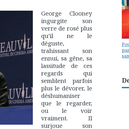
George Clooney
ingurgite son
verre de rosé plus
qu’il ne le
déguste,
Pou
trahissant son
par
sa
ennui, sa gêne, sa
lassitude de ces
regards qui
De
semblent parfois
plus le dévorer, le
déshumaniser
que le regarder,
ou le voir
vraiment. Il
surjoue son