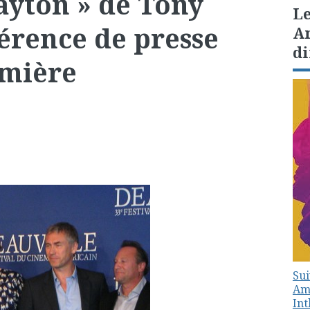
ayton » de Tony
Le
férence de presse
Am
di
emière
Sui
Amé
In