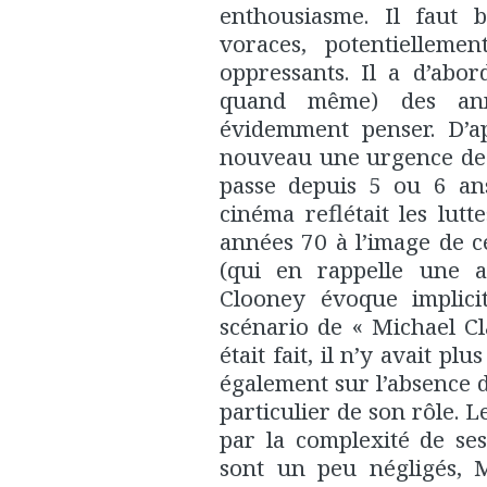
enthousiasme. Il faut b
voraces, potentiellemen
oppressants. Il a d’abor
quand même) des ann
évidemment penser. D’a
nouveau une urgence de pa
passe depuis 5 ou 6 an
cinéma reflétait les lutt
années 70 à l’image de c
(qui en rappelle une 
Clooney évoque implici
scénario de « Michael Cla
était fait, il n’y avait pl
également sur l’absence 
particulier de son rôle. L
par la complexité de se
sont un peu négligés, M