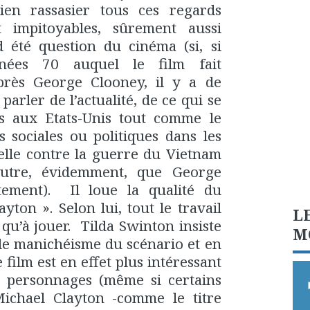
ien rassasier tous ces regards
t impitoyables, sûrement aussi
d été question du cinéma (si, si
ées 70 auquel le film fait
près George Clooney, il y a de
rler de l’actualité, de ce qui se
s aux Etats-Unis tout comme le
es sociales ou politiques dans les
elle contre la guerre du Vietnam
autre, évidemment, que George
tement). Il loue la qualité du
yton ». Selon lui, tout le travail
L
us qu’à jouer. Tilda Swinton insiste
M
de manichéisme du scénario et en
e film est en effet plus intéressant
s personnages (même si certains
ichael Clayton -comme le titre