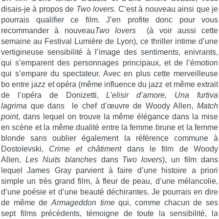
disais-je à propos de
Two lovers.
C’est à nouveau ainsi que je
pourrais qualifier ce film. J’en profite donc pour vous
recommander à nouveau
Two lovers
(à voir aussi cette
semaine au Festival Lumière de Lyon), ce thriller intime d’une
vertigineuse sensibilité à l’image des sentiments, enivrants,
qui s’emparent des personnages principaux, et de l’émotion
qui s’empare du spectateur. Avec en plus cette merveilleuse
bo entre jazz et opéra (même influence du jazz et même extrait
de l’opéra de Donizetti,
L’elisir d’amore, Una furtiva
lagrima
que dans le chef d’œuvre de Woody Allen,
Match
point
, dans lequel on trouve la même élégance dans la mise
en scène et la même dualité entre la femme brune et la femme
blonde sans oublier également la référence commune à
Dostoïevski,
Crime et châtiment
dans le film de Woody
Allen,
Les Nuits blanches
dans
Two lovers
), un film dans
lequel James Gray parvient à faire d’une histoire a priori
simple un très grand film, à fleur de peau, d’une mélancolie,
d’une poésie et d’une beauté déchirantes. Je pourrais en dire
de même de
Armageddon time
qui, comme chacun de ses
sept films précédents, témoigne de toute la sensibilité, la