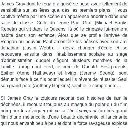
James Gray dont le regard aiguisé se pose avec tellement de
sensibilité sur les êtres que, dès les premiers plans, il vous
captive même par une scène en apparence anodine dans une
salle de classe. Celle du jeune Paul Graff (Michael Banks
Repeta) qui vit dans le Queens, là où le cinéaste lui-même a
habité dans son enfance. Alors que se profile l'arrivée de
Reagan au pouvoir, Paul amoncèle les bêtises avec son ami
Jonathan (Jaylin Webb). Il devra changer d'école et se
retrouvera ensuite dans l’établissement scolaire au siège
d'administration duquel siègent plusieurs membres de la
famille Trump dont Fred, le père de Donald. Ses parents,
Esther (Anne Hathaway) et Irving (Jeremy Strong), sont
démunis face à ce fils pour lequel ils rêvent de réussite. Seul
son grand-père (Anthony Hopkins) semble le comprendre…
Si James Gray a toujours raconté des histoires de famille
déchirées, il recourait toujours au masque du polar ou du film
noir pour les évoquer même si
The Immigrant
(un très grand
film d’une mélancolie d’une beauté déchirante et lancinante
qui nous envahit peu à peu et dont la force ravageuse explose