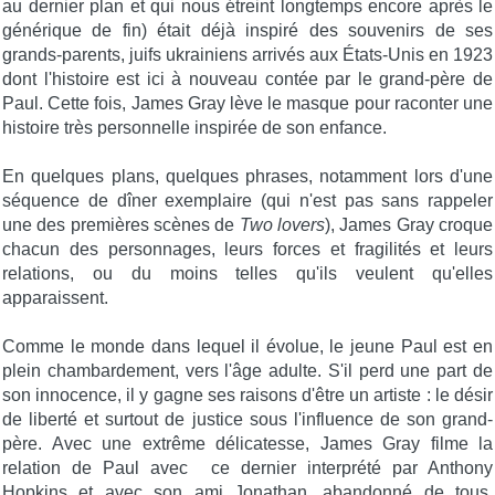
au dernier plan et qui nous étreint longtemps encore après le
générique de fin) était déjà inspiré des souvenirs de ses
grands-parents, juifs ukrainiens arrivés aux États-Unis en 1923
dont l'histoire est ici à nouveau contée par le grand-père de
Paul. Cette fois, James Gray lève le masque pour raconter une
histoire très personnelle inspirée de son enfance.
En quelques plans, quelques phrases, notamment lors d'une
séquence de dîner exemplaire (qui n'est pas sans rappeler
une des premières scènes de
Two lovers
), James Gray croque
chacun des personnages, leurs forces et fragilités et leurs
relations, ou du moins telles qu'ils veulent qu'elles
apparaissent.
Comme le monde dans lequel il évolue, le jeune Paul est en
plein chambardement, vers l'âge adulte. S'il perd une part de
son innocence, il y gagne ses raisons d'être un artiste : le désir
de liberté et surtout de justice sous l'influence de son grand-
père. Avec une extrême délicatesse, James Gray filme la
relation de Paul avec ce dernier interprété par Anthony
Hopkins et avec son ami Jonathan, abandonné de tous,