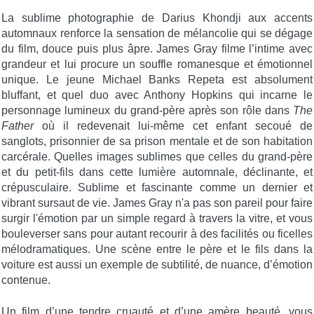
La sublime photographie de Darius Khondji aux accents
automnaux renforce la sensation de mélancolie qui se dégage
du film, douce puis plus âpre. James Gray filme l’intime avec
grandeur et lui procure un souffle romanesque et émotionnel
unique. Le jeune Michael Banks Repeta est absolument
bluffant, et quel duo avec Anthony Hopkins qui incarne le
personnage lumineux du grand-père après son rôle dans
The
Father
où il redevenait lui-même cet enfant secoué de
sanglots, prisonnier de sa prison mentale et de son habitation
carcérale. Quelles images sublimes que celles du grand-père
et du petit-fils dans cette lumière automnale, déclinante, et
crépusculaire. Sublime et fascinante comme un dernier et
vibrant sursaut de vie. James Gray n'a pas son pareil pour faire
surgir l'émotion par un simple regard à travers la vitre, et vous
bouleverser sans pour autant recourir à des facilités ou ficelles
mélodramatiques. Une scène entre le père et le fils dans la
voiture est aussi un exemple de subtilité, de nuance, d’émotion
contenue.
Un film d’une tendre cruauté et d’une amère beauté, vous