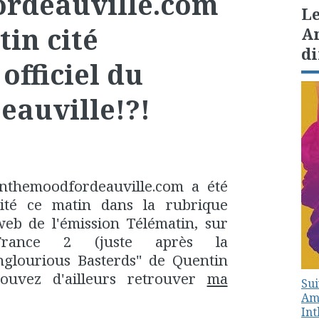
rdeauville.com
Le
in cité
Am
di
officiel du
Deauville!?!
Inthemoodfordeauville.com a été
cité ce matin dans la rubrique
web de l'émission Télématin, sur
France 2 (juste après la
glourious Basterds" de Quentin
ouvez d'ailleurs retrouver
ma
Sui
Amé
In