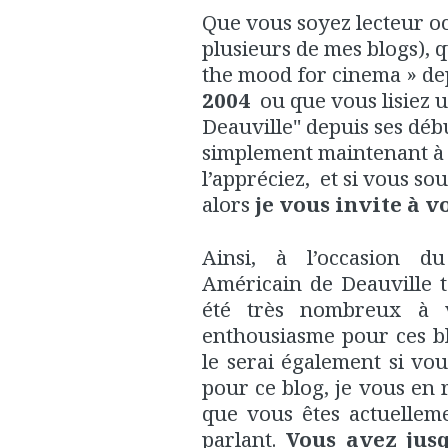
Que vous soyez lecteur oc
plusieurs de mes blogs), q
the mood for cinema » de
2004
ou que vous lisiez 
Deauville" depuis ses déb
simplement maintenant à l
l’appréciez, et si vous so
alors
je vous invite à v
Ainsi, à l’occasion d
Américain de Deauville 
été très nombreux à 
enthousiasme pour ces blo
le serai également si v
pour ce blog, je vous en 
que vous êtes actuellemen
parlant.
Vous avez jus