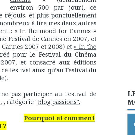
environ 500 par jour), ce
e réjouis, et plus ponctuellement
 nombreux à lire mes deux autres
ent :
« In the mood for Cannes »
me Festival de Cannes en 2007, et
e Cannes 2007 et 2008) et
« In the
réé pour le Festival du Cinéma
2007, et consacré aux éditions
ce festival ainsi qu’au Festival du
e).
L
 ne pas participer au
Festival de
M
…
, catégorie "
Blog passions".
Pourquoi et comment
) ?