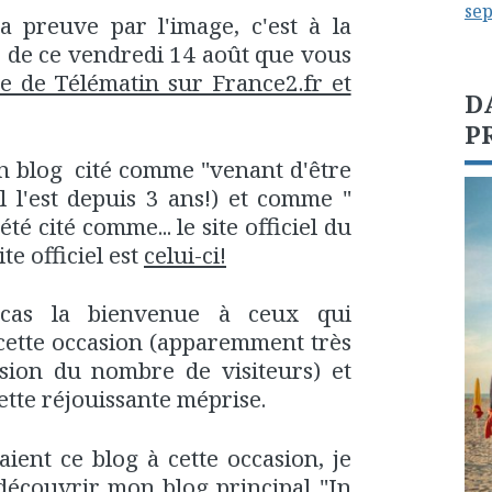
se
a preuve par l'image, c'est à la
 de ce vendredi 14 août que vous
ge de Télématin sur France2.fr et
D
P
n blog cité comme "venant d'être
il l'est depuis 3 ans!) et comme "
été cité comme... le site officiel du
ite officiel est
celui-ci!
cas la bienvenue à ceux qui
 cette occasion (apparemment très
sion du nombre de visiteurs) et
tte réjouissante méprise.
ient ce blog à cette occasion, je
 découvrir mon blog principal
"In