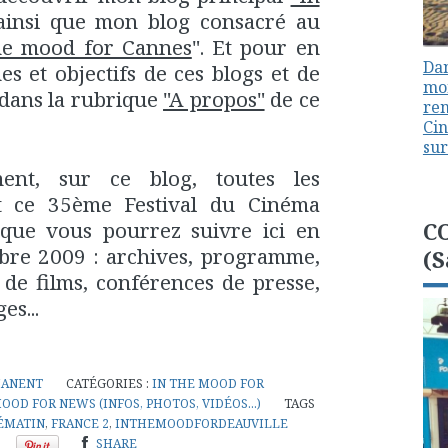
ainsi que mon blog consacré au
he mood for Cannes
". Et pour en
Dan
es et objectifs de ces blogs et de
mon
 dans la rubrique
"A propos"
de ce
ren
Cin
sur
ent, sur ce blog, toutes les
t ce 35ème Festival du Cinéma
C
que vous pourrez suivre ici en
mbre 2009 : archives, programme,
(S
s de films, conférences de presse,
s...
MANENT
CATÉGORIES :
IN THE MOOD FOR
OOD FOR NEWS (INFOS, PHOTOS, VIDÉOS...)
TAGS
ÉMATIN
,
FRANCE 2
,
INTHEMOODFORDEAUVILLE
SHARE