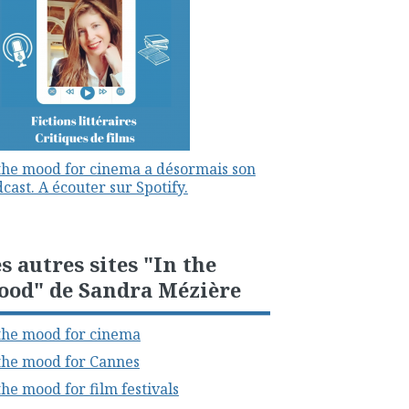
the mood for cinema a désormais son
cast. A écouter sur Spotify.
s autres sites "In the
ood" de Sandra Mézière
the mood for cinema
the mood for Cannes
the mood for film festivals