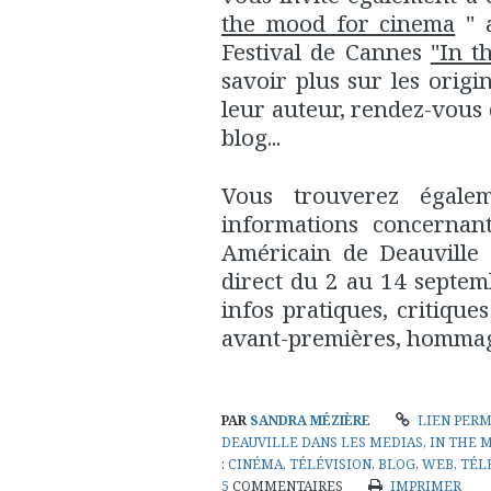
the mood for cinema
" 
Festival de Cannes
"In t
savoir plus sur les origin
leur auteur, rendez-vous
blog...
Vous trouverez égalem
informations concernan
Américain de Deauville 
direct du 2 au 14 septe
infos pratiques, critique
avant-premières, hommage
PAR
SANDRA MÉZIÈRE
LIEN PER
DEAUVILLE DANS LES MEDIAS
,
IN THE M
:
CINÉMA
,
TÉLÉVISION
,
BLOG
,
WEB
,
TÉL
5
COMMENTAIRES
IMPRIMER