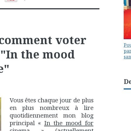
 comment voter
Pou
 "In the mood
par
sa
e"
De
Vous êtes chaque jour de plus
en plus nombreux à lire
quotidiennement mon blog
principal «
In the mood for
cinema
» (actuellement