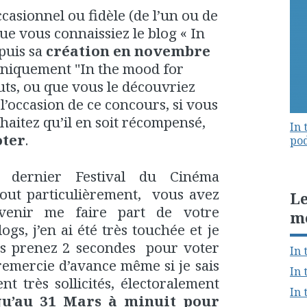
casionnel ou fidèle (de l’un ou de
ue vous connaissiez le blog « In
puis sa
création en novembre
uniquement "In the mood for
uts, ou que vous le découvriez
’occasion de ce concours, si vous
uhaitez qu’il en soit récompensé,
In 
oter
.
pod
u dernier Festival du Cinéma
tout particulièrement, vous avez
Le
venir me faire part de votre
m
gs, j’en ai été très touchée et je
ous prenez 2 secondes pour voter
In 
remercie d’avance même si je sais
In 
t très sollicités, électoralement
In 
qu’au 31 Mars à minuit pour