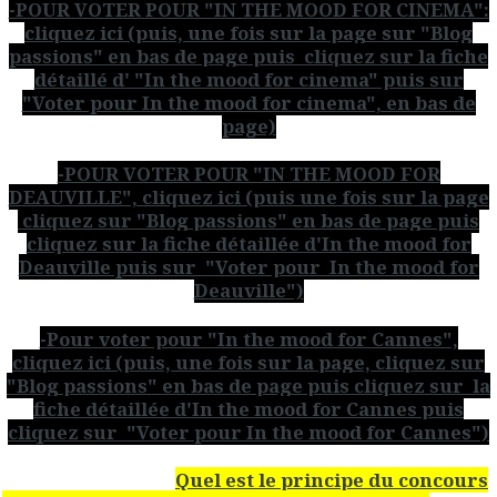
-POUR VOTER POUR "IN THE MOOD FOR CINEMA":
cliquez ici (puis, une fois sur la page sur "Blog
passions" en bas de page puis cliquez sur la fiche
détaillé d' "In the mood for cinema" puis sur
"Voter pour In the mood for cinema", en bas de
page)
-POUR VOTER POUR "IN THE MOOD FOR
DEAUVILLE", cliquez ici (puis une fois sur la page
cliquez sur "Blog passions" en bas de page puis
cliquez sur la fiche détaillée d'In the mood for
Deauville puis sur "Voter pour In the mood for
Deauville")
-Pour voter pour "In the mood for Cannes",
cliquez ici (puis, une fois sur la page, cliquez sur
"Blog passions" en bas de page puis cliquez sur la
fiche détaillée d'In the mood for Cannes puis
cliquez sur "Voter pour In the mood for Cannes")
Quel est le principe du concours