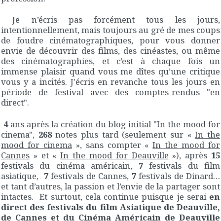
Je n’écris pas forcément tous les jours,
intentionnellement, mais toujours au gré de mes coups
de foudre cinématographiques, pour vous donner
envie de découvrir des films, des cinéastes, ou même
des cinématographies, et c’est à chaque fois un
immense plaisir quand vous me dîtes qu’une critique
vous y a incités. J'écris en revanche tous les jours en
période de festival avec des comptes-rendus "en
direct".
4
ans après la création du blog initial "In the mood for
cinema",
268
notes plus tard (seulement sur «
In the
mood for cinema
», sans compter «
In the mood for
Cannes
» et «
In the mood for Deauville
»), après
15
festivals du cinéma américain,
7
festivals du film
asiatique,
7
festivals de Cannes,
7
festivals de Dinard…
et tant d’autres, la passion et l’envie de la partager sont
intactes. Et surtout, cela continue puisque je serai
en
direct des festivals du film Asiatique de Deauville,
de Cannes et du Cinéma Américain de Deauville