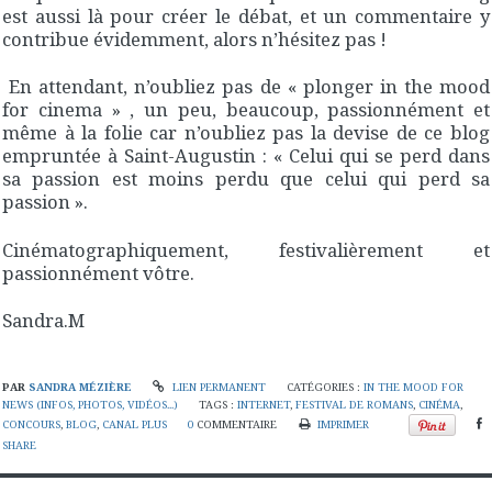
est aussi là pour créer le débat, et un commentaire y
contribue évidemment, alors n’hésitez pas !
En attendant, n’oubliez pas de « plonger in the mood
for cinema » , un peu, beaucoup, passionnément et
même à la folie car n’oubliez pas la devise de ce blog
empruntée à Saint-Augustin : « Celui qui se perd dans
sa passion est moins perdu que celui qui perd sa
passion ».
Cinématographiquement, festivalièrement et
passionnément vôtre.
Sandra.M
PAR
SANDRA MÉZIÈRE
LIEN PERMANENT
CATÉGORIES :
IN THE MOOD FOR
NEWS (INFOS, PHOTOS, VIDÉOS...)
TAGS :
INTERNET
,
FESTIVAL DE ROMANS
,
CINÉMA
,
CONCOURS
,
BLOG
,
CANAL PLUS
0
COMMENTAIRE
IMPRIMER
SHARE