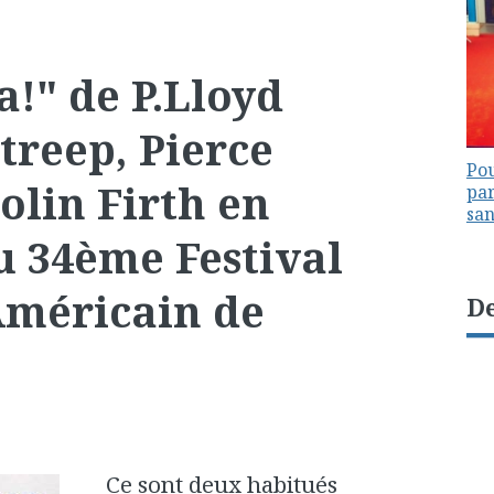
" de P.Lloyd
treep, Pierce
Pou
olin Firth en
par
sa
u 34ème Festival
méricain de
De
Ce sont deux habitués