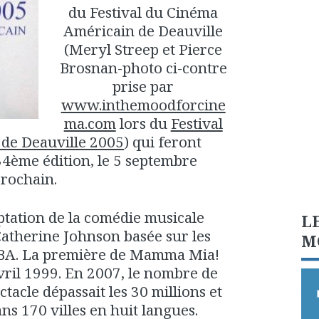
du Festival du Cinéma
Américain de Deauville
(Meryl Streep et Pierce
Brosnan-photo ci-contre
prise par
www.inthemoodforcine
ma.com
lors du
Festival
de Deauville 2005
) qui feront
34ème édition, le 5 septembre
rochain.
ptation de la comédie musicale
L
atherine Johnson basée sur les
M
BA. La première de Mamma Mia!
avril 1999. En 2007, le nombre de
tacle dépassait les 30 millions et
ans 170 villes en huit langues.