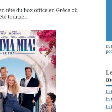
en tête du box office en Grèce où
 été tourné...
In 
pod
Le
m
In 
In 
In 