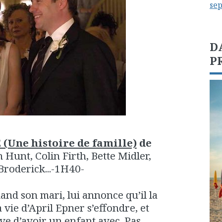
se
D
P
Une histoire de famille)
de
Hunt, Colin Firth, Bette Midler,
roderick...-1H40-
nd son mari, lui annonce qu’il la
la vie d’April Epner s’effondre, et
ve d’avoir un enfant avec. Pas