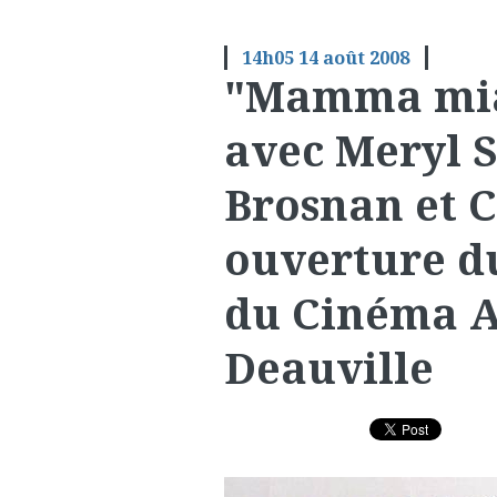
14h05
14
août 2008
"Mamma mia!
avec Meryl S
Brosnan et C
ouverture d
du Cinéma A
Deauville