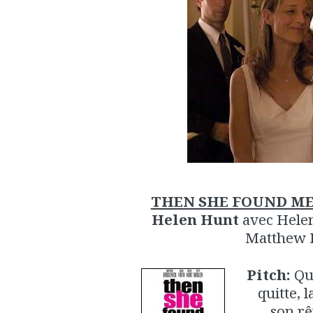
THEN SHE FOUND ME (
Helen Hunt
avec Helen 
Matthew B
Pitch:
Qua
quitte, 
son rê