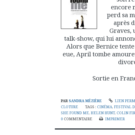
encore r
perd sa m
après d
Graves, 
talk-show, qui lui annonc
Alors que Bernice tente 
eue, April tombe amoureu
divor
Sortie en Fran
PAR
SANDRA MÉZIÈRE
LIEN PER
CLOTURE
TAGS :
CINÉMA
,
FESTIVAL 
SHE FOUND ME
,
HELEN HUNT
,
COLIN FI
0
COMMENTAIRE
IMPRIMER