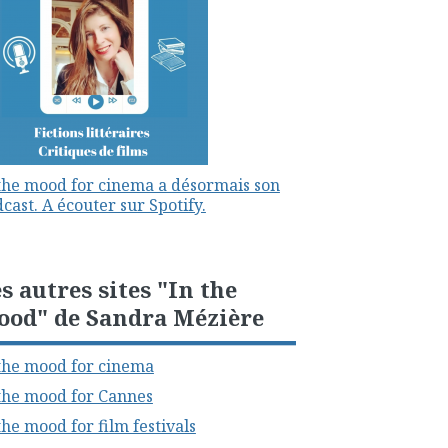
the mood for cinema a désormais son
cast. A écouter sur Spotify.
s autres sites "In the
ood" de Sandra Mézière
the mood for cinema
the mood for Cannes
the mood for film festivals