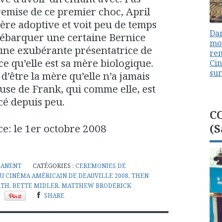
emise de ce premier choc, April
ère adoptive et voit peu de temps
Dan
ébarquer une certaine Bernice
mon
une exubérante présentatrice de
ren
e qu’elle est sa mère biologique.
Cin
sur
d’être la mère qu’elle n’a jamais
se de Frank, qui comme elle, est
cé depuis peu.
C
(S
ce: le 1er octobre 2008
MANENT
CATÉGORIES :
CEREMONIES DE
DU CINÉMA AMÉRICAIN DE DEAUVILLE 2008
,
THEN
RTH
,
BETTE MIDLER
,
MATTHEW BRODERICK
SHARE