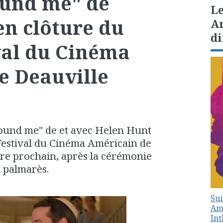
ound me" de
Le
en clôture du
Am
di
val du Cinéma
e Deauville
 found me" de et avec Helen Hunt
Festival du Cinéma Américain de
bre prochain, après la cérémonie
 palmarès.
Sui
Amé
In