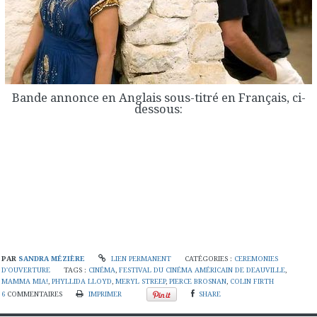
Bande annonce en Anglais sous-titré en Français, ci-
dessous:
PAR
SANDRA MÉZIÈRE
LIEN PERMANENT
CATÉGORIES :
CEREMONIES
D'OUVERTURE
TAGS :
CINÉMA
,
FESTIVAL DU CINÉMA AMÉRICAIN DE DEAUVILLE
,
MAMMA MIA!
,
PHYLLIDA LLOYD
,
MERYL STREEP
,
PIERCE BROSNAN
,
COLIN FIRTH
6
COMMENTAIRES
IMPRIMER
SHARE