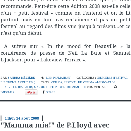
recommande. Peut-être cette édition 2008 est-elle celle
d’un « petit festival » comme on l’entend et on le lit
partout mais en tout cas certainement pas un petit
festival au regard des films vus jusqu'à présent…et ce
n’est qu’un début.
A suivre sur « In the mood for Deauville » la
conférence de presse de Neil La Bute et Samuel
L.Jackson pour « Lakeview Terrace ».
PAR
SANDRA MÉZIÈRE
LIEN PERMANENT
CATÉGORIES :
PREMIERES (FESTIVAL
DU CINÉMA AMÉRICAIN )
TAGS :
CINÉMA
,
FESTIVAL DU CINÉMA AMÉRICAIN DE
DEAUVILLE
,
IRA SACHS
,
MARRIED LIFE
,
PIERCE BROSNAN
0
COMMENTAIRE
IMPRIMER
SHARE
14h05
14
août 2008
"Mamma mia!" de P.Lloyd avec