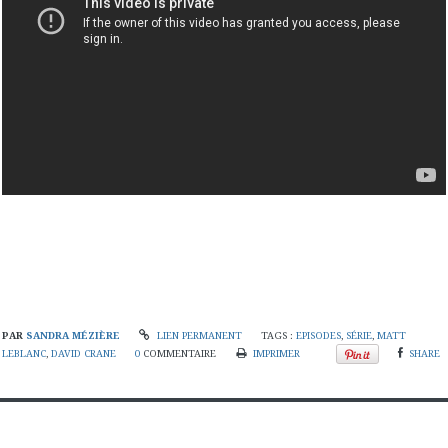
PAR
SANDRA MÉZIÈRE
LIEN PERMANENT
TAGS :
EPISODES
,
SÉRIE
,
MATT
LEBLANC
,
DAVID CRANE
0
COMMENTAIRE
IMPRIMER
SHARE