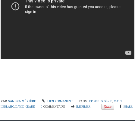
PAR
SANDRA MÉZIÈRE
LIEN PERMANENT
TAGS :
EPISODES
,
SÉRIE
,
MATT
LEBLANC
,
DAVID CRANE
0
COMMENTAIRE
IMPRIMER
SHARE