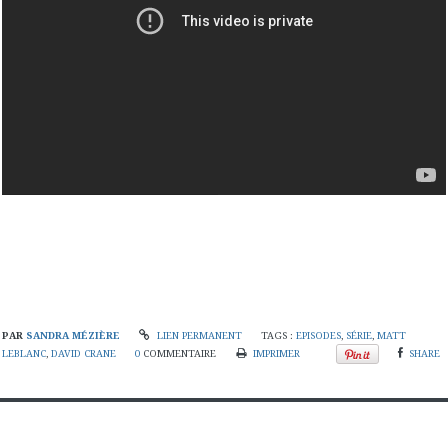
PAR
SANDRA MÉZIÈRE
LIEN PERMANENT
TAGS :
EPISODES
,
SÉRIE
,
MATT
LEBLANC
,
DAVID CRANE
0
COMMENTAIRE
IMPRIMER
SHARE