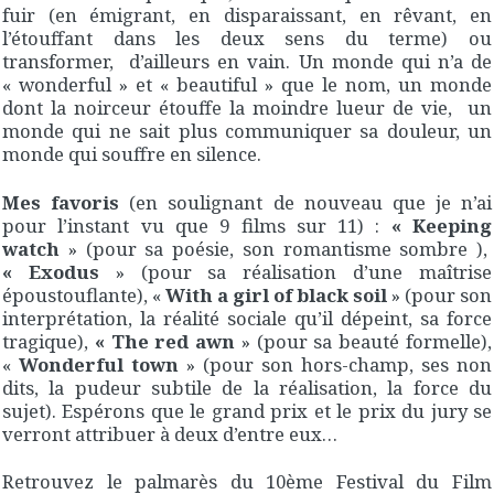
fuir (en émigrant, en disparaissant, en rêvant, en
l’étouffant dans les deux sens du terme) ou
transformer, d’ailleurs en vain. Un monde qui n’a de
« wonderful » et « beautiful » que le nom, un monde
dont la noirceur étouffe la moindre lueur de vie, un
monde qui ne sait plus communiquer sa douleur, un
monde qui souffre en silence.
Mes favoris
(en soulignant de nouveau que je n’ai
pour l’instant vu que 9 films sur 11) :
« Keeping
watch
» (pour sa poésie, son romantisme sombre ),
« Exodus
» (pour sa réalisation d’une maîtrise
époustouflante), «
With a girl of black soil
» (pour son
interprétation, la réalité sociale qu’il dépeint, sa force
tragique),
« The red awn
» (pour sa beauté formelle),
«
Wonderful town
» (pour son hors-champ, ses non
dits, la pudeur subtile de la réalisation, la force du
sujet). Espérons que le grand prix et le prix du jury se
verront attribuer à deux d’entre eux…
Retrouvez le palmarès du 10ème Festival du Film