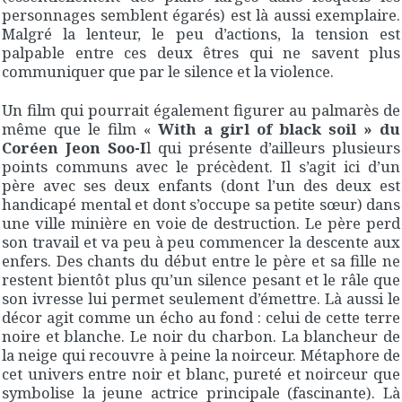
personnages semblent égarés) est là aussi exemplaire.
Malgré la lenteur, le peu d’actions, la tension est
palpable entre ces deux êtres qui ne savent plus
communiquer que par le silence et la violence.
Un film qui pourrait également figurer au palmarès de
même que le film «
With a girl of black soil » du
Coréen Jeon Soo-I
l qui présente d’ailleurs plusieurs
points communs avec le précèdent. Il s’agit ici d’un
père avec ses deux enfants (dont l’un des deux est
handicapé mental et dont s’occupe sa petite sœur) dans
une ville minière en voie de destruction. Le père perd
son travail et va peu à peu commencer la descente aux
enfers. Des chants du début entre le père et sa fille ne
restent bientôt plus qu’un silence pesant et le râle que
son ivresse lui permet seulement d’émettre. Là aussi le
décor agit comme un écho au fond : celui de cette terre
noire et blanche. Le noir du charbon. La blancheur de
la neige qui recouvre à peine la noirceur. Métaphore de
cet univers entre noir et blanc, pureté et noirceur que
symbolise la jeune actrice principale (fascinante). Là