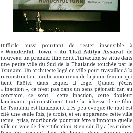
Difficile aussi pourtant de rester insensible à
«
Wonderful town » du Thaï Aditya Assarat
, de
nouveau un premier film dont l’(in)action se situe dans
une petite ville du Sud de la Thaïlande touchée par le
Tsunami. Un architecte logé en ville pour travailler à la
reconstruction tombe amoureux de la jeune femme qui
tient l’hôtel dans lequel il loge. Quand j’écris
« inaction », ce n’est pas dans un sens péjoratif car, au
contraire, ce sont cette inaction, cette douleur
lancinante qui constituent toute la richesse de ce film.
Le Tsunami est finalement très peu évoqué (le mot est
cité une seule fois, je crois), et en apparence cette ville
terne, grise, moribonde pourrait être n’importe quelle
ville en voie de désertification. Bien sûr, il y a les ruines,
l’eau qui revient dans de longs plans comme une