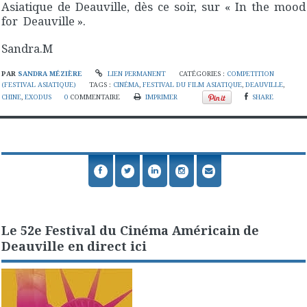
Asiatique de Deauville, dès ce soir, sur « In the mood
for Deauville ».
Sandra.M
PAR
SANDRA MÉZIÈRE
LIEN PERMANENT
CATÉGORIES :
COMPETITION
(FESTIVAL ASIATIQUE)
TAGS :
CINÉMA
,
FESTIVAL DU FILM ASIATIQUE
,
DEAUVILLE
,
CHINE
,
EXODUS
0
COMMENTAIRE
IMPRIMER
SHARE
Le 52e Festival du Cinéma Américain de
Deauville en direct ici