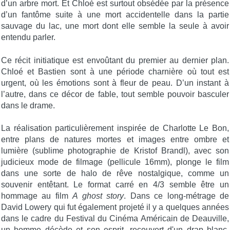
d’un arbre mort. Et Chloé est surtout obsédée par la présence
d’un fantôme suite à une mort accidentelle dans la partie
sauvage du lac, une mort dont elle semble la seule à avoir
entendu parler.
Ce récit initiatique est envoûtant du premier au dernier plan.
Chloé et Bastien sont à une période charnière où tout est
urgent, où les émotions sont à fleur de peau. D’un instant à
l’autre, dans ce décor de fable, tout semble pouvoir basculer
dans le drame.
La réalisation particulièrement inspirée de Charlotte Le Bon,
entre plans de natures mortes et images entre ombre et
lumière (sublime photographie de Kristof Brandl), avec son
judicieux mode de filmage (pellicule 16mm), plonge le film
dans une sorte de halo de rêve nostalgique, comme un
souvenir entêtant. Le format carré en 4/3 semble être un
hommage au film
A ghost story
. Dans ce long-métrage de
David Lowery qui fut également projeté il y a quelques années
dans le cadre du Festival du Cinéma Américain de Deauville,
un homme décède et son esprit, recouvert d'un drap blanc,