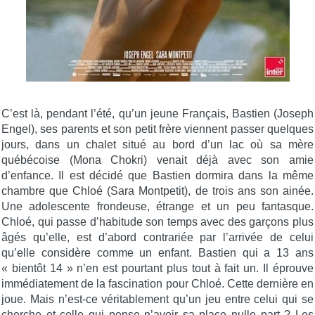
C’est là, pendant l’été, qu’un jeune Français, Bastien (Joseph
Engel), ses parents et son petit frère viennent passer quelques
jours, dans un chalet situé au bord d’un lac où sa mère
québécoise (Mona Chokri) venait déjà avec son amie
d’enfance. Il est décidé que Bastien dormira dans la même
chambre que Chloé (Sara Montpetit), de trois ans son ainée.
Une adolescente frondeuse, étrange et un peu fantasque.
Chloé, qui passe d’habitude son temps avec des garçons plus
âgés qu’elle, est d’abord contrariée par l’arrivée de celui
qu’elle considère comme un enfant. Bastien qui a 13 ans
« bientôt 14 » n’en est pourtant plus tout à fait un. Il éprouve
immédiatement de la fascination pour Chloé. Cette dernière en
joue. Mais n’est-ce véritablement qu’un jeu entre celui qui se
cherche et celle qui pense n’avoir sa place nulle part ? Les