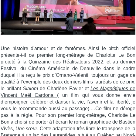
Une histoire d'amour et de fantômes. Ainsi le pitch officiel
présente-t-il ce premier long-métrage de Charlotte Le Bon
projeté à la Quinzaine des Réalisateurs 2022, et au dernier
Festival du Cinéma Américain de Deauville dans le cadre
duquel il a reçu le prix d’Ornano-Valenti, toujours un gage de
qualité à l’exemple des deux derniers films lauréats de ce prix,
le brillant
Slalom
de Charlène Favier et
Les Magnétiques
de
Vincent Maël Cardona
( un film qui vous donne envie
d’empoigner, célébrer et danser la vie, l’avenir et la liberté, je
vous le recommande aussi au passage).…Ce film ne déroge
pas à la règle. Pour son premier long-métrage, Charlotte Le
Bon a choisi de porter à l’écran le roman graphique de Bastien
Vivès,
Une sœur
. Cette adaptation très libre le transpose de la
Bretagne à un lac des Laurentides, situé au Québec, au Nord-