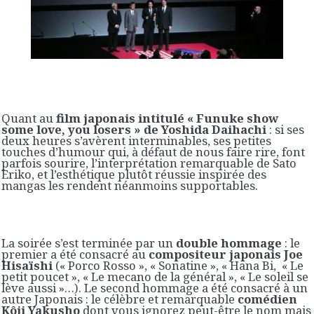
Quant au
film japonais intitulé « Funuke show
some love, you losers » de Yoshida Daihachi
: si ses
deux heures s’avèrent interminables, ses petites
touches d’humour qui, à défaut de nous faire rire, font
parfois sourire, l’interprétation remarquable de Sato
Eriko, et l’esthétique plutôt réussie inspirée des
mangas les rendent néanmoins supportables.
La soirée s’est terminée par un
double hommage
: le
premier a été consacré au
compositeur japonais Joe
Hisaïshi
(« Porco Rosso », « Sonatine », « Hana Bi, « Le
petit poucet », « Le mecano de la général », « Le soleil se
lève aussi »…). Le second hommage a été consacré à un
autre Japonais : le célèbre et remarquable
comédien
Kôji Yakusho
dont vous ignorez peut-être le nom mais