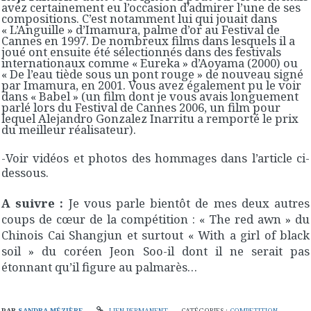
avez certainement eu l’occasion d’admirer l’une de ses
compositions. C’est notamment lui qui jouait dans
« L’Anguille » d’Imamura, palme d’or au Festival de
Cannes en 1997. De nombreux films dans lesquels il a
joué ont ensuite été sélectionnés dans des festivals
internationaux comme « Eureka » d’Aoyama (2000) ou
« De l’eau tiède sous un pont rouge » de nouveau signé
par Imamura, en 2001. Vous avez également pu le voir
dans « Babel » (un film dont je vous avais longuement
parlé lors du Festival de Cannes 2006, un film pour
lequel Alejandro Gonzalez Inarritu a remporté le prix
du meilleur réalisateur).
-Voir vidéos et photos des hommages dans l’article ci-
dessous.
A suivre :
Je vous parle bientôt de mes deux autres
coups de cœur de la compétition : « The red awn » du
Chinois Cai Shangjun et surtout « With a girl of black
soil » du coréen Jeon Soo-il dont il ne serait pas
étonnant qu’il figure au palmarès…
PAR
SANDRA MÉZIÈRE
LIEN PERMANENT
CATÉGORIES :
COMPETITION