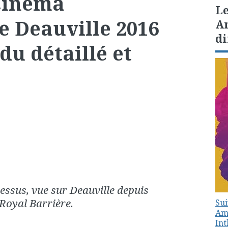
 Cinéma
Le
e Deauville 2016
Am
di
du détaillé et
dessus, vue sur Deauville depuis
 Royal Barrière.
Sui
Amé
In