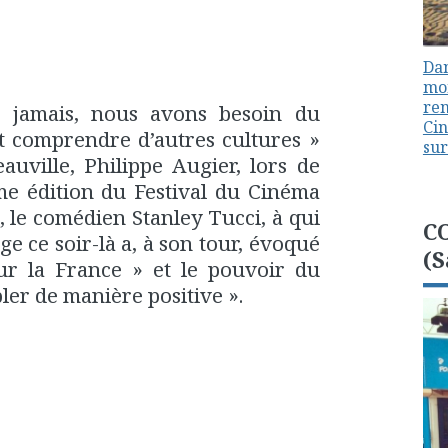
Dan
mon
ren
e jamais, nous avons besoin du
Cin
t comprendre d’autres cultures »
sur
auville, Philippe Augier, lors de
me édition du Festival du Cinéma
 le comédien Stanley Tucci, à qui
C
e ce soir-là a, à son tour, évoqué
(S
our la France » et le pouvoir du
er de manière positive ».