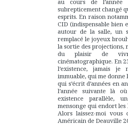
au cours de l’année 
subrepticement changé que
esprits. En raison notam
CID (indispensable bien e
autour de la salle, un 
remplacé le joyeux brouh
la sortie des projections,
du plaisir de vivr
cinématographique. En 23 
l’existence, jamais je
immuable, qui me donne l
qui s’écrit d’années en a
l’année suivante là où
existence parallèle, 
mensonge qui endort les bl
Alors laissez-moi vous
Américain de Deauville 2