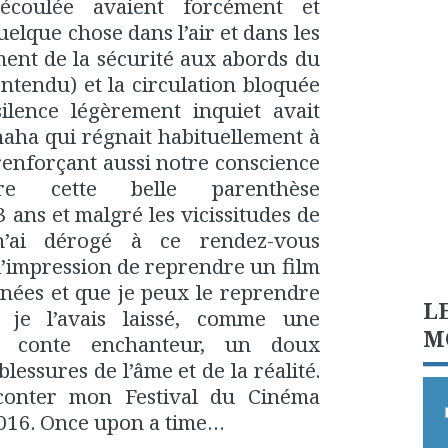
écoulée avaient forcément et
lque chose dans l’air et dans les
ment de la sécurité aux abords du
ntendu) et la circulation bloquée
silence légèrement inquiet avait
aha qui régnait habituellement à
 renforçant aussi notre conscience
e cette belle parenthèse
ans et malgré les vicissitudes de
 n’ai dérogé à ce rendez-vous
’impression de reprendre un film
nnées et que je peux le reprendre
L
 je l’avais laissé, comme une
M
un conte enchanteur, un doux
essures de l’âme et de la réalité.
 conter mon Festival du Cinéma
016. Once upon a time…