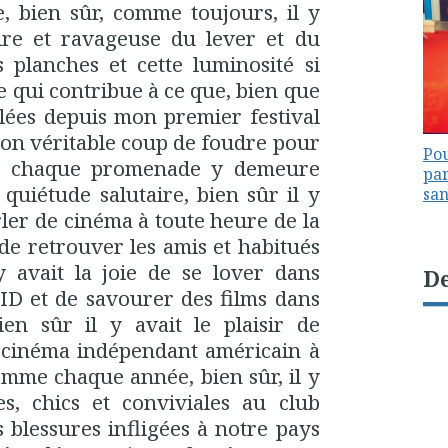
, bien sûr, comme toujours, il y
aire et ravageuse du lever et du
s planches et cette luminosité si
e qui contribue à ce que, bien que
lées depuis mon premier festival
on véritable coup de foudre pour
Pou
al, chaque promenade y demeure
par
uiétude salutaire, bien sûr il y
sa
rler de cinéma à toute heure de la
 de retrouver les amis et habitués
 y avait la joie de se lover dans
De
CID et de savourer des films dans
ien sûr il y avait le plaisir de
u cinéma indépendant américain à
omme chaque année, bien sûr, il y
es, chics et conviviales au club
s blessures infligées à notre pays