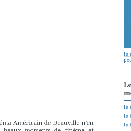
In 
pod
Le
m
In 
In 
néma Américain de Deauville n’en
In 
e beaux moments de cinéma et