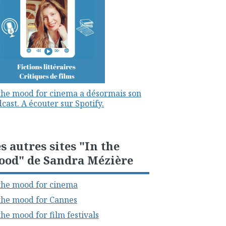
the mood for cinema a désormais son
cast. A écouter sur Spotify.
s autres sites "In the
ood" de Sandra Mézière
the mood for cinema
the mood for Cannes
the mood for film festivals