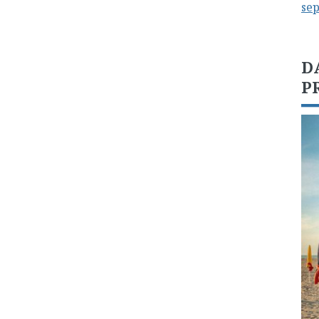
se
D
P