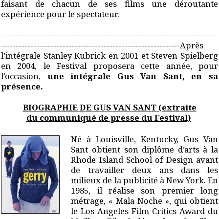
faisant de chacun de ses films une déroutante
expérience pour le spectateur.
--------------------------------------------------------------------------
-------------------------------------------------------------
Après
l’intégrale Stanley Kubrick en 2001 et Steven Spielberg
en 2004, le Festival
proposera cette année, pour
l’occasion,
une intégrale Gus Van Sant, en sa
présence.
BIOGRAPHIE DE GUS VAN SANT (extraite
du communiqué de presse du Festival)
Né à Louisville, Kentucky, Gus Van
Sant obtient son diplôme d’arts à la
Rhode Island
School of Design avant
de travailler deux ans dans les
milieux de la publicité à New
York. En
1985, il réalise son premier long
métrage, « Mala Noche », qui obtient
le
Los Angeles Film Critics Award du