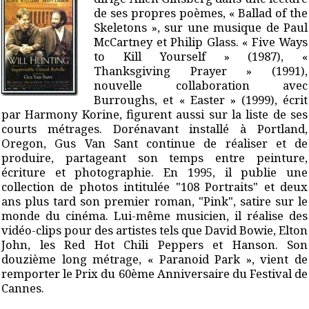
de ses propres poèmes, « Ballad of the
Skeletons », sur une musique de
Paul
McCartney et Philip Glass. « Five Ways
to Kill Yourself » (1987), «
Thanksgiving
Prayer » (1991),
nouvelle collaboration avec
Burroughs, et « Easter » (1999), écrit
par
Harmony Korine, figurent aussi sur la liste de ses
courts métrages.
Dorénavant installé à Portland,
Oregon, Gus Van Sant continue de réaliser et de
produire, partageant son temps entre peinture,
écriture et photographie. En 1995, il
publie une
collection de photos intitulée "108 Portraits" et deux
ans plus tard son
premier roman, "Pink", satire sur le
monde du cinéma. Lui-même musicien, il réalise
des
vidéo-clips pour des artistes tels que David Bowie, Elton
John, les Red Hot Chili
Peppers et Hanson.
Son
douzième long métrage, « Paranoid Park », vient de
remporter le Prix du 60ème
Anniversaire du Festival de
Cannes.