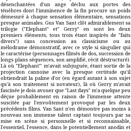
désenchantées d'un ange déchu aux portes des
ténèbres dont l'imminence de la fin procure un poids
démesuré à chaque sensation élémentaire, sensations
presque animales. Gus Van Sant clôt admirablement sa
trilogie ("Elephant" et" Gerry" en sont les deux
premiers éléments, tous trois étant inspirés de "faits
divers") sans concession au classicisme ou au
mélodrame démonstratif, avec ce style si singulier qui
le caractérise (personnages filmés de dos, succession de
longs plans séquences, son amplifié, récit déstructuré).
Là où "Elephant"' m'avait subjuguée, étant sortie de la
projection cannoise avec la presque certitude qu'il
obtiendrait la palme d'or (eu égard autant à son sujet
qu'à son traitement si novateur), là où Gerry m'avait
fascinée je dois avouer que "Last days" m'a quelque peu
déçue probablement en raison de l'immense attente
suscitée par l'envoûtement provoqué par les deux
précédents films. Van Sant n'en démontre pas moins à
nouveau son immense talent captant toujours par sa
mise en scène si personnelle et si reconnaissable,
l'essentiel, l'essence, dans le potentiellement anodin et