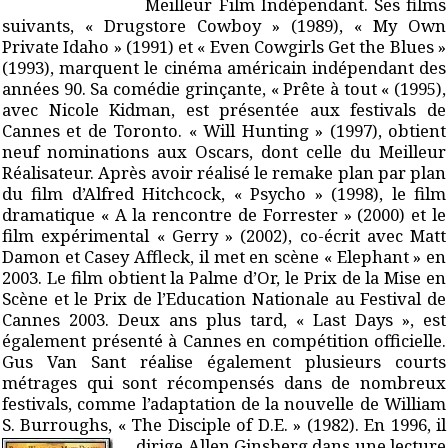
Meilleur Film Indépendant. Ses films
suivants, « Drugstore Cowboy » (1989), « My Own
Private Idaho » (1991) et « Even
Cowgirls Get the Blues »
(1993), marquent le cinéma américain indépendant des
années 90. Sa comédie grinçante, « Prête à tout « (1995),
avec Nicole Kidman, est
présentée aux festivals de
Cannes et de Toronto. « Will Hunting » (1997), obtient
neuf nominations aux Oscars, dont celle du Meilleur
Réalisateur. Après avoir réalisé
le remake plan par plan
du film d’Alfred Hitchcock, « Psycho » (1998), le film
dramatique « A la rencontre de Forrester » (2000) et le
film expérimental « Gerry »
(2002), co-écrit avec Matt
Damon et Casey Affleck, il met en scène « Elephant » en
2003. Le film obtient la Palme d’Or, le Prix de la Mise en
Scène et le Prix de
l’Education Nationale au Festival de
Cannes 2003. Deux ans plus tard, « Last Days »,
est
également présenté à Cannes en compétition officielle.
Gus Van Sant réalise également plusieurs courts
métrages qui sont récompensés
dans de nombreux
festivals, comme l’adaptation de la nouvelle de William
S.
Burroughs, « The Disciple of D.E. » (1982).
En
1996, il
dirige Allen Ginsberg dans
une lecture