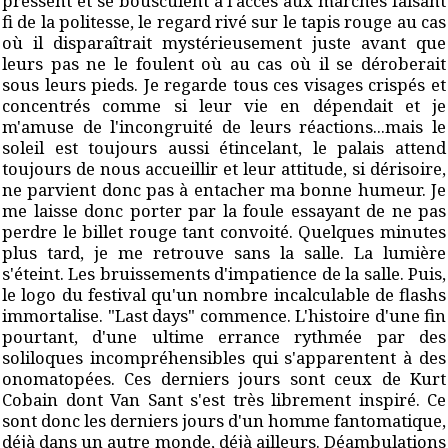
pressent et se bousculent à l'accès aux marches faisant
fi de la politesse, le regard rivé sur le tapis rouge au cas
où il disparaîtrait mystérieusement juste avant que
leurs pas ne le foulent où au cas où il se déroberait
sous leurs pieds. Je regarde tous ces visages crispés et
concentrés comme si leur vie en dépendait et je
m'amuse de l'incongruité de leurs réactions...mais le
soleil est toujours aussi étincelant, le palais attend
toujours de nous accueillir et leur attitude, si dérisoire,
ne parvient donc pas à entacher ma bonne humeur. Je
me laisse donc porter par la foule essayant de ne pas
perdre le billet rouge tant convoité. Quelques minutes
plus tard, je me retrouve sans la salle. La lumière
s'éteint. Les bruissements d'impatience de la salle. Puis,
le logo du festival qu'un nombre incalculable de flashs
immortalise. "Last days" commence. L'histoire d'une fin
pourtant, d'une ultime errance rythmée par des
soliloques incompréhensibles qui s'apparentent à des
onomatopées. Ces derniers jours sont ceux de Kurt
Cobain dont Van Sant s'est très librement inspiré. Ce
sont donc les derniers jours d'un homme fantomatique,
déjà dans un autre monde, déjà ailleurs. Déambulations