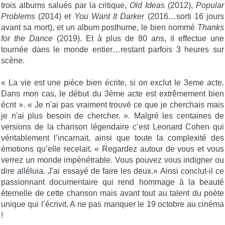
trois albums salués par la critique,
Old Ideas
(2012),
Popular
Problems
(2014) et
You Want It Darker
(2016…sorti 16 jours
avant sa mort), et un album posthume, le bien nommé
Thanks
for the Dance
(2019). Et à plus de 80 ans, il effectue une
tournée dans le monde entier…restant parfois 3 heures sur
scène.
« La vie est une pièce bien écrite, si on exclut le 3eme acte.
Dans mon cas, le début du 3ème acte est extrêmement bien
écrit ». « Je n'ai pas vraiment trouvé ce que je cherchais mais
je n'ai plus besoin de chercher. ». Malgré les centaines de
versions de la chanson légendaire c’est Leonard Cohen qui
véritablement l’incarnait, ainsi que toute la complexité des
émotions qu’elle recelait. « Regardez autour de vous et vous
verrez un monde impénétrable. Vous pouvez vous indigner ou
dire alléluia. J'ai essayé de faire les deux.» Ainsi conclut-il ce
passionnant documentaire qui rend hommage à la beauté
éternelle de cette chanson mais avant tout au talent du poète
unique qui l’écrivit. A ne pas manquer le 19 octobre au cinéma
!