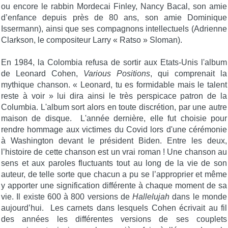
ou encore le rabbin Mordecai Finley, Nancy Bacal, son amie
d’enfance depuis près de 80 ans, son amie Dominique
Issermann), ainsi que ses compagnons intellectuels (Adrienne
Clarkson, le compositeur Larry « Ratso » Sloman).
En 1984, la Colombia refusa de sortir aux Etats-Unis l'album
de Leonard Cohen,
Various Positions
, qui comprenait la
mythique chanson. « Leonard, tu es formidable mais le talent
reste à voir » lui dira ainsi le très perspicace patron de la
Columbia. L'album sort alors en toute discrétion, par une autre
maison de disque. L'année dernière, elle fut choisie pour
rendre hommage aux victimes du Covid lors d'une cérémonie
à Washington devant le président Biden. Entre les deux,
l’histoire de cette chanson est un vrai roman ! Une chanson au
sens et aux paroles fluctuants tout au long de la vie de son
auteur, de telle sorte que chacun a pu se l’approprier et même
y apporter une signification différente à chaque moment de sa
vie. Il existe 600 à 800 versions de
Hallelujah
dans le monde
aujourd’hui. Les carnets dans lesquels Cohen écrivait au fil
des années les différentes versions de ses couplets