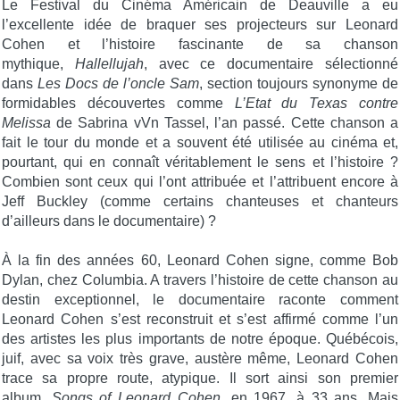
Le Festival du Cinéma Américain de Deauville a eu
l’excellente idée de braquer ses projecteurs sur Leonard
Cohen et l’histoire fascinante de sa chanson
mythique,
Hallellujah
, avec ce documentaire sélectionné
dans
Les Docs de l’oncle Sam
, section toujours synonyme de
formidables découvertes comme
L’Etat du Texas contre
Melissa
de Sabrina vVn Tassel, l’an passé. Cette chanson a
fait le tour du monde et a souvent été utilisée au cinéma et,
pourtant, qui en connaît véritablement le sens et l’histoire ?
Combien sont ceux qui l’ont attribuée et l’attribuent encore à
Jeff Buckley (comme certains chanteuses et chanteurs
d’ailleurs dans le documentaire) ?
À la fin des années 60, Leonard Cohen signe, comme Bob
Dylan, chez Columbia. A travers l’histoire de cette chanson au
destin exceptionnel, le documentaire raconte comment
Leonard Cohen s’est reconstruit et s’est affirmé comme l’un
des artistes les plus importants de notre époque. Québécois,
juif, avec sa voix très grave, austère même, Leonard Cohen
trace sa propre route, atypique. Il sort ainsi son premier
album,
Songs of Leonard Cohen
, en 1967, à 33 ans. Mais