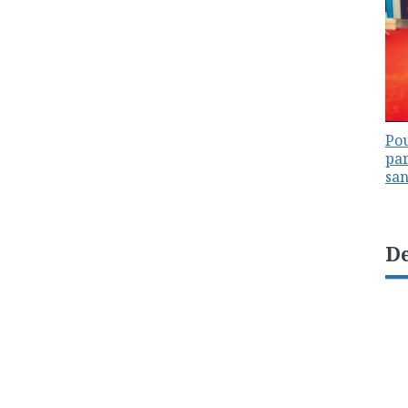
Pou
par
sa
De