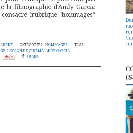
ute la filmographie d'Andy Garcia
été consacré (rubrique "hommages"
Dan
mon
ren
Cin
sur
MANENT
CATÉGORIES :
HOMMAGES
TAGS :
GE
,
LECÇON DE CINÉMA
,
ANDY GARCIA
SHARE
C
(S