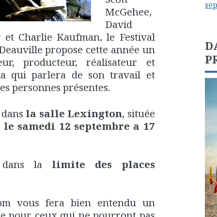
se
McGehee,
David
r et Charlie Kaufman, le Festival
D
Deauville propose cette année un
P
ur, producteur, réalisateur et
 qui parlera de son travail et
es personnes présentes.
u dans
la salle Lexington
, située
, le samedi 12 septembre a 17
 dans la
limite des places
com vous fera bien entendu un
re pour ceux qui ne pourront pas