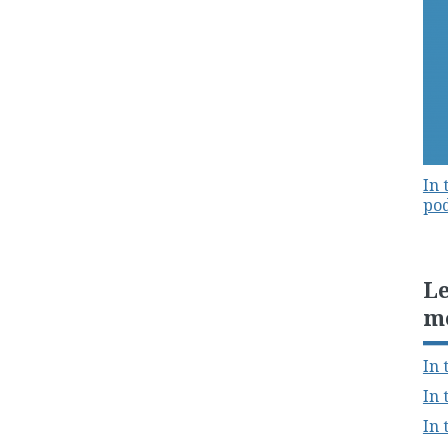
In 
pod
Le
m
In 
In 
In 