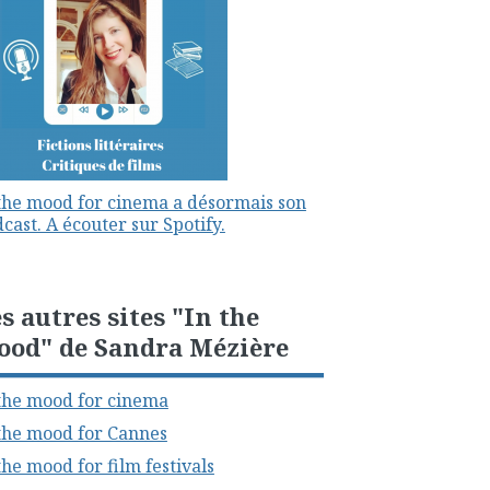
the mood for cinema a désormais son
cast. A écouter sur Spotify.
s autres sites "In the
ood" de Sandra Mézière
the mood for cinema
the mood for Cannes
the mood for film festivals