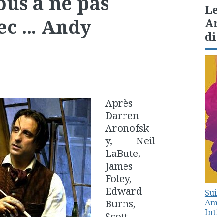
us à ne pas
Le
c ... Andy
Am
di
Après
Darren
Aronofsk
y, Neil
LaBute,
James
Foley,
Edward
Sui
Burns,
Amé
In
Scott