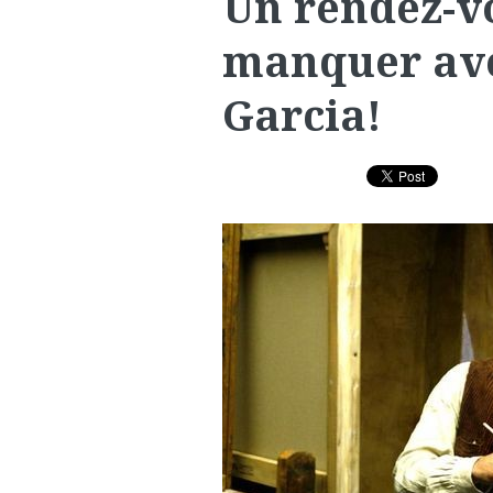
Un rendez-vo
manquer ave
Garcia!