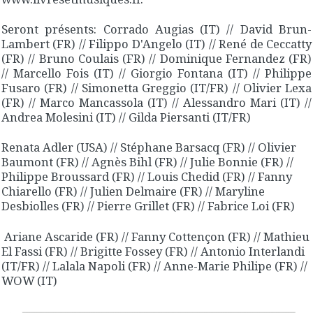
Seront présents: Corrado Augias (IT) // David Brun-
Lambert (FR) // Filippo D'Angelo (IT) // René de Ceccatty
(FR) // Bruno Coulais (FR) // Dominique Fernandez (FR)
// Marcello Fois (IT) // Giorgio Fontana (IT) // Philippe
Fusaro (FR) // Simonetta Greggio (IT/FR) // Olivier Lexa
(FR) // Marco Mancassola (IT) // Alessandro Mari (IT) //
Andrea Molesini (IT) // Gilda Piersanti (IT/FR)
Renata Adler (USA) // Stéphane Barsacq (FR) // Olivier
Baumont (FR) // Agnès Bihl (FR) // Julie Bonnie (FR) //
Philippe Broussard (FR) // Louis Chedid (FR) // Fanny
Chiarello (FR) // Julien Delmaire (FR) // Maryline
Desbiolles (FR) // Pierre Grillet (FR) // Fabrice Loi (FR)
Ariane Ascaride (FR) // Fanny Cottençon (FR) // Mathieu
El Fassi (FR) // Brigitte Fossey (FR) // Antonio Interlandi
(IT/FR) // Lalala Napoli (FR) // Anne-Marie Philipe (FR) //
WOW (IT)