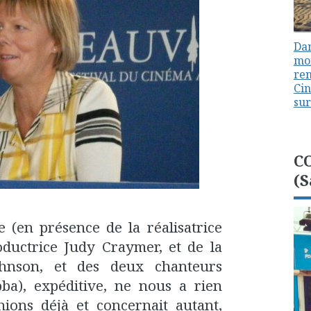
Dan
mon
ren
Cin
sur
C
(S
 (en présence de la réalisatrice
oductrice Judy Craymer, et de la
ohnson, et des deux chanteurs
a), expéditive, ne nous a rien
ions déjà et concernait autant,