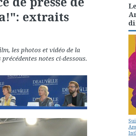
e de presse de
Le
": extraits
Am
di
ilm, les photos et vidéo de la
 précédentes notes ci-dessous.
Sui
Amé
In