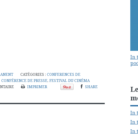
In 
pod
MANENT
CATÉGORIES :
CONFERENCES DE
,
CONFÉRENCE DE PRESSE
,
FESTIVAL DU CINÉMA
NTAIRE
IMPRIMER
SHARE
Le
m
In 
In 
In 