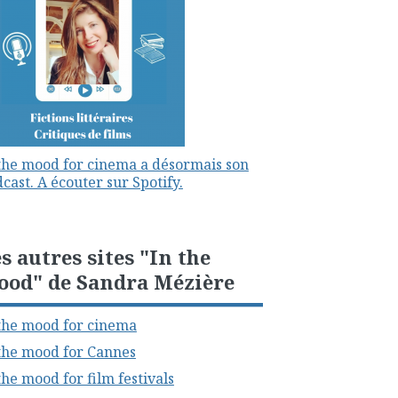
the mood for cinema a désormais son
cast. A écouter sur Spotify.
s autres sites "In the
ood" de Sandra Mézière
the mood for cinema
the mood for Cannes
the mood for film festivals