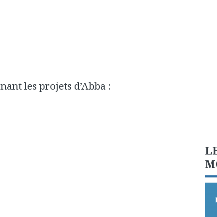
ant les projets d’Abba :
L
M