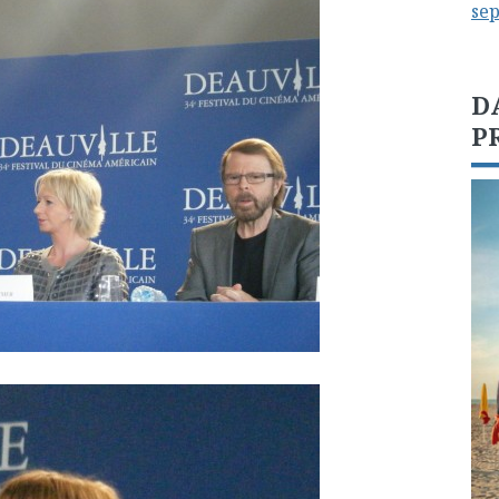
se
D
P