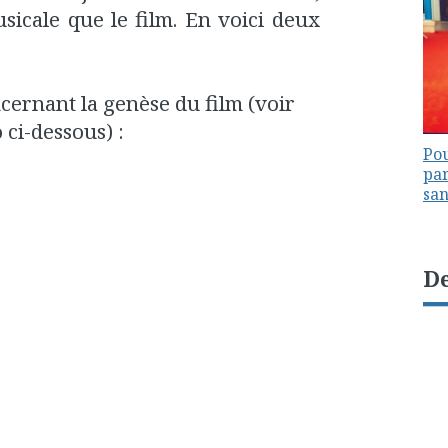
sicale que le film. En voici deux
ernant la genèse du film (voir
 ci-dessous) :
Pou
par
sa
De