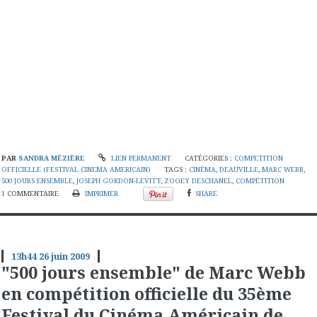
PAR
SANDRA MÉZIÈRE
LIEN PERMANENT
CATÉGORIES :
COMPETITION
OFFICIELLE (FESTIVAL CINEMA AMERICAIN)
TAGS :
CINÉMA
,
DEAUVILLE
,
MARC WEBB
,
500 JOURS ENSEMBLE
,
JOSEPH GORDON-LEVITT
,
ZOOEY DESCHANEL
,
COMPÉTITION
1
COMMENTAIRE
IMPRIMER
SHARE
13h44
26
juin 2009
"500 jours ensemble" de Marc Webb
en compétition officielle du 35ème
Festival du Cinéma Américain de