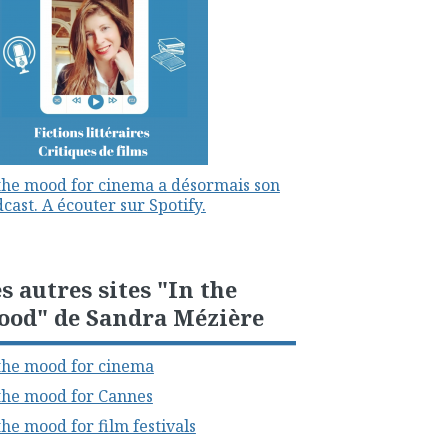
the mood for cinema a désormais son
cast. A écouter sur Spotify.
s autres sites "In the
ood" de Sandra Mézière
the mood for cinema
the mood for Cannes
the mood for film festivals