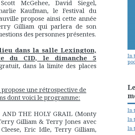
Scott McGehee, David Siegel,
harlie Kaufman, le Festival du
uville propose ainsi cette année
rry Gilliam qui parlera de son
uestions des personnes présentes.
lieu dans la salle Lexington,
In 
nte du CID, le dimanche 5
pod
 gratuit, dans la limite des places
Le
al propose une rétrospective de
m
ilms dont voici le programme:
In 
 AND THE HOLY GRAIL (Monty
In 
Terry Gilliam & Terry Jones avec
In 
eese, Eric Idle, Terry Gilliam,