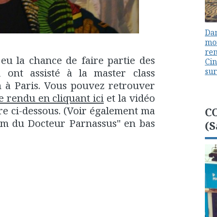
Dan
mon
ren
 eu la chance de faire partie des
Cin
i ont assisté à la master class
sur
m à Paris. Vous pouvez retrouver
 rendu en cliquant ici
et la vidéo
re ci-dessous. (Voir également ma
C
ium du Docteur Parnassus" en bas
(S