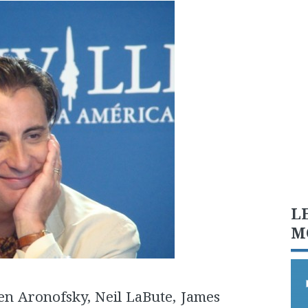
L
M
en Aronofsky, Neil LaBute, James