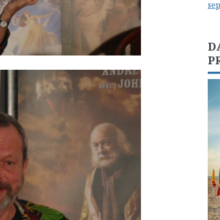
se
D
P