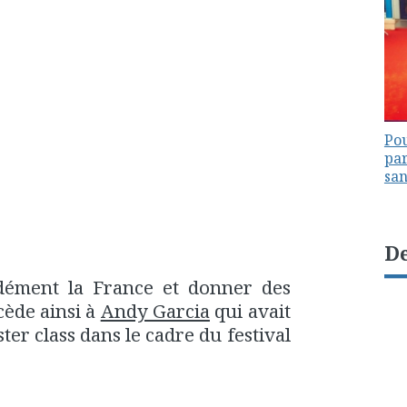
Pou
par
sa
De
dément la France et donner des
cède ainsi à
Andy Garcia
qui avait
r class dans le cadre du festival