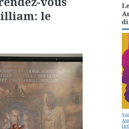
 rendez-vous
Le
illiam: le
Am
di
Sui
Amé
In