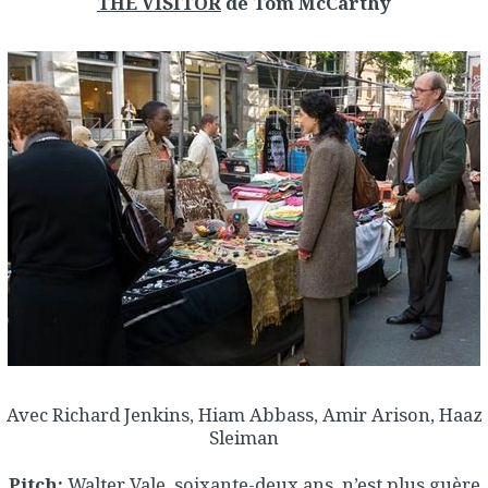
THE VISITOR
de Tom McCarthy
Avec Richard Jenkins, Hiam Abbass, Amir Arison, Haaz
Sleiman
Pitch:
Walter Vale, soixante-deux ans, n’est plus guère