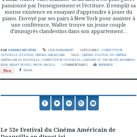
passionné par l’enseignement et l’écriture. Il remplit sa
morne existence en essayant d’apprendre à jouer du
piano. Envoyé par ses pairs à New York pour assister à
une conférence, Walter trouve un jeune couple
d’immigrés clandestins dans son appartement…
PAR
SANDRA MÉZIÈRE
LIEN PERMANENT
CATÉGORIES :
COMPETITION
OFFICIELLE (FESTIVAL CINEMA AMERICAIN)
TAGS :
CINÉMA
,
FESTIVAL DU CINÉMA
AMÉRICAIN DE DEAUVILLE
,
COMPÉTITION OFFICIELLE
,
GARDENS OF THE NIGHT
,
MOMMA'S
MAN
,
SMART PEOPLE
,
SNOW ANGELS
2
COMMENTAIRES
IMPRIMER
SHARE
Le 52e Festival du Cinéma Américain de
Deauville en direct ici