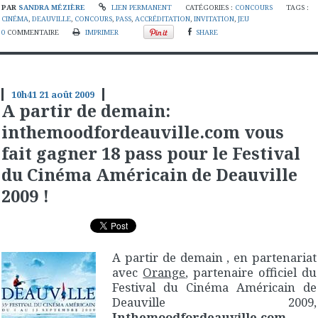
PAR
SANDRA MÉZIÈRE
LIEN PERMANENT
CATÉGORIES :
CONCOURS
TAGS :
CINÉMA
,
DEAUVILLE
,
CONCOURS
,
PASS
,
ACCRÉDITATION
,
INVITATION
,
JEU
0
COMMENTAIRE
IMPRIMER
SHARE
10h41
21
août 2009
A partir de demain:
inthemoodfordeauville.com vous
fait gagner 18 pass pour le Festival
du Cinéma Américain de Deauville
2009 !
A partir de demain , en partenariat
avec
Orange
, partenaire officiel du
Festival du Cinéma Américain de
Deauville 2009,
Inthemoodfordeauville.com