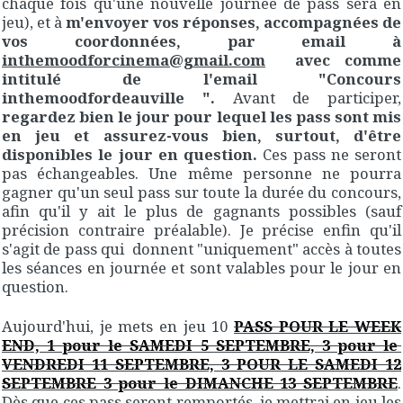
chaque fois qu'une nouvelle journée de pass sera en
jeu), et à
m'envoyer vos réponses, accompagnées de
vos coordonnées, par email à
inthemoodforcinema@gmail.com
avec comme
intitulé de l'email "Concours
inthemoodfordeauville ".
Avant de participer,
regardez bien le jour pour lequel les pass sont mis
en jeu et assurez-vous bien, surtout, d'être
disponibles le jour en question.
Ces pass ne seront
pas échangeables. Une même personne ne pourra
gagner qu'un seul pass sur toute la durée du concours,
afin qu'il y ait le plus de gagnants possibles (sauf
précision contraire préalable). Je précise enfin qu'il
s'agit de pass qui donnent "uniquement" accès à toutes
les séances en journée et sont valables pour le jour en
question.
Aujourd'hui, je mets en jeu 10
PASS POUR LE WEEK
END, 1 pour le SAMEDI 5 SEPTEMBRE, 3 pour le
VENDREDI 11 SEPTEMBRE, 3 POUR LE SAMEDI 12
SEPTEMBRE 3 pour le DIMANCHE 13 SEPTEMBRE
.
Dès que ces pass seront remportés, je mettrai en jeu les