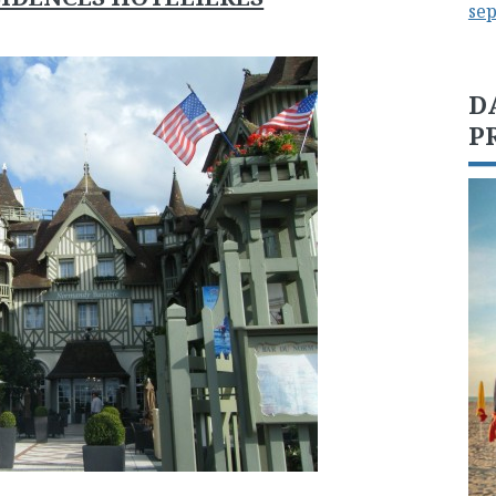
se
D
P