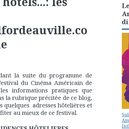
hôtels...: les
Le
Am
di
fordeauville.co
le
ndant la suite du programme de
Festival du Cinéma Américain de
 les informations pratiques que
 la rubrique précitée de ce blog,
s quelques adresses hôtelières et
ter au mieux de ce festival.
Sui
Amé
In
SIDENCES HÔTELIERES