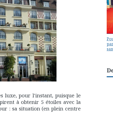
Pou
par
sa
De
s luxe, pour l'instant, puisque le
irent à obtenir 5 étoiles avec la
our : sa situation (en plein centre