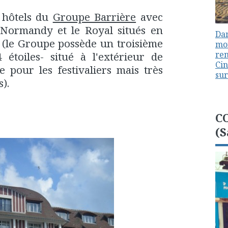
s hôtels du
Groupe Barrière
avec
Normandy et le Royal situés en
Dan
e (le Groupe possède un troisième
mon
ren
4 étoiles- situé à l'extérieur de
Cin
e pour les festivaliers mais très
sur
).
C
(S