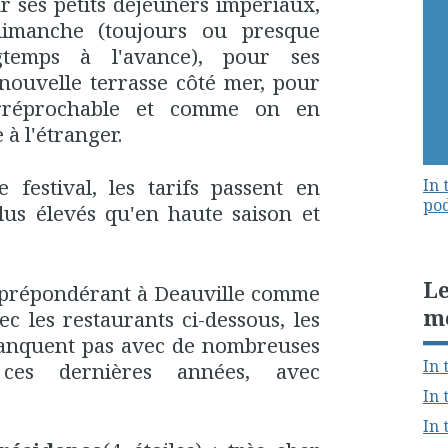
r ses petits déjeuners impériaux,
imanche (toujours ou presque
gtemps à l'avance), pour ses
 nouvelle terrasse côté mer, pour
irréprochable et comme on en
à l'étranger.
 festival, les tarifs passent en
In 
pod
lus élevés qu'en haute saison et
Le
 prépondérant à Deauville comme
m
c les restaurants ci-dessous, les
manquent pas avec de nombreuses
In 
es dernières années, avec
In 
In 