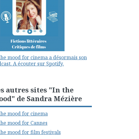
the mood for cinema a désormais son
cast. A écouter sur Spotify.
s autres sites "In the
ood" de Sandra Mézière
the mood for cinema
the mood for Cannes
the mood for film festivals