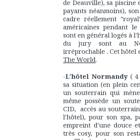
de Deauville), sa piscine 
payants néanmoins), son 
cadre réellement "royal
américaines pendant le 
sont en général logés à l
du jury sont au No
irréprochable . Cet hôte
The World
.
-
L'hôtel Normandy
( 4
sa situation (en plein ce
un souterrain qui mène 
même possède un soute
CID, accès au souterrai
l'hôtel), pour son spa, 
empreint d'une douce et
très cosy, pour son res