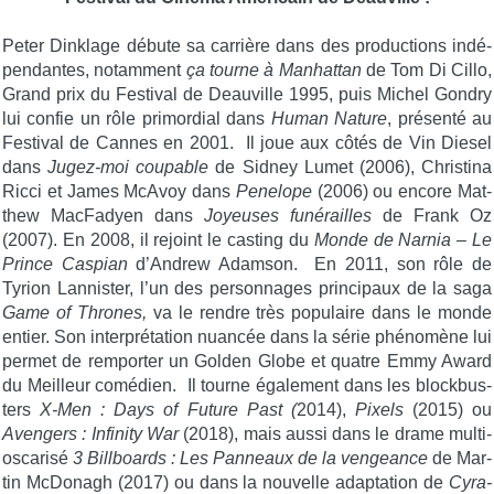
Peter Dink­lage débute sa car­rière dans des pro­duc­tions indé­
pen­dantes, notamment
ça tourne à Man­hat­tan
de Tom Di Cillo,
Grand prix du Fes­ti­val de Deau­ville 1995, puis Michel Gon­dry
lui confie un rôle pri­mor­dial dans
Human Nature
, pré­sen­té au
Fes­ti­val de Cannes en 2001. Il
joue aux côtés de Vin Die­sel
dans
Jugez-moi cou­pable
de Sid­ney Lumet (2006), Chris­ti­na
Ric­ci et James McA­voy dans
Pene­lope
(2006) ou encore Mat­
thew Mac­Fa­dyen dans
Joyeuses funé­railles
de Frank Oz
(2007). En 2008, il rejoint le cas­ting du
Monde de Nar­nia – Le
Prince Cas­pian
d’Andrew Adamson.
En 2011, son rôle de
Tyrion Lan­nis­ter, l’un des per­son­nages prin­ci­paux de la saga
Game of Thrones,
va le rendre très popu­laire dans le monde
entier. Son inter­pré­ta­tion nuan­cée dans la série phé­no­mène lui
per­met de rem­por­ter un Gol­den Globe et quatre Emmy Award
du Meilleur comédien. Il tourne également dans les
block­bus­
ters
X‑Men : Days of Future Past (
2014),
Pixels
(2015) ou
Aven­gers : Infi­ni­ty War
(2018), mais aus­si dans le drame mul­ti-
osca­ri­sé
3 Bill­boards : Les Pan­neaux de la ven­geance
de Mar­
tin McDo­nagh (2017) ou dans la nou­velle adap­ta­tion de
Cyra­