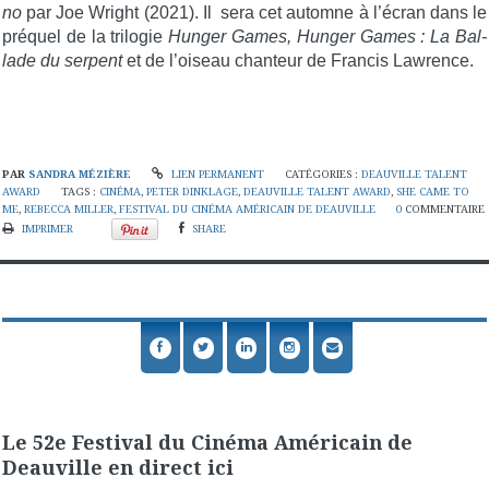
no
par Joe Wright (2021). Il
sera cet automne à l’écran dans le
pré­quel de la tri­lo­gie
Hun­ger Games, Hun­ger Games : La Bal­
lade du ser­pent
et de l’oi­seau chan­teur de Fran­cis Lawrence.
PAR
SANDRA MÉZIÈRE
LIEN PERMANENT
CATÉGORIES :
DEAUVILLE TALENT
AWARD
TAGS :
CINÉMA
,
PETER DINKLAGE
,
DEAUVILLE TALENT AWARD
,
SHE CAME TO
ME
,
REBECCA MILLER
,
FESTIVAL DU CINÉMA AMÉRICAIN DE DEAUVILLE
0
COMMENTAIRE
IMPRIMER
SHARE
Le 52e Festival du Cinéma Américain de
Deauville en direct ici