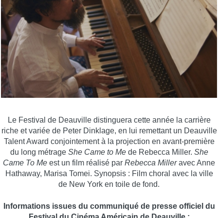
Le Fes­ti­val de Deau­ville dis­tin­gue­ra cette année la car­rière
riche et variée de Peter Dink­lage, en lui remet­tant un Deau­ville
Talent Award conjoin­te­ment à la pro­jec­tion en avant-pre­mière
du long métrage
She Came to Me
de Rebec­ca Miller.
She
Came To Me
est un film réalisé par
Rebecca Miller
avec Anne
Hathaway, Marisa Tomei. Synopsis : Film choral avec la ville
de New York en toile de fond.
Informations issues du communiqué de presse officiel du
Festival du Cinéma Américain de Deauville :