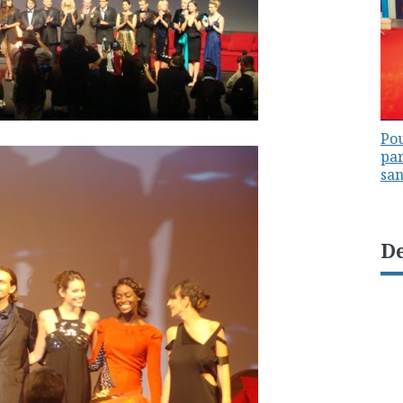
Pou
par
sa
De