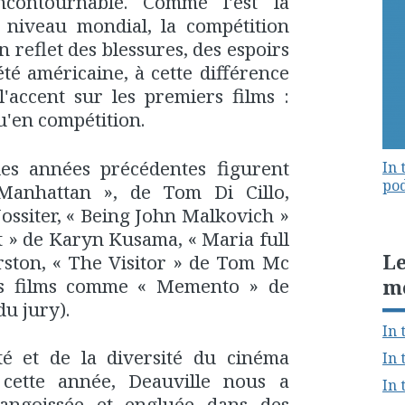
contournable. Comme l'est la
 niveau mondial, la compétition
un reflet des blessures, des espoirs
été américaine, à cette différence
'accent sur les premiers films :
u'en compétition.
es années précédentes figurent
In 
pod
Manhattan », de Tom Di Cillo,
ossiter, « Being John Malkovich »
ht » de Karyn Kusama, « Maria full
Le
rston, « The Visitor » de Tom Mc
es films comme « Memento » de
m
u jury).
In 
té et de la diversité du cinéma
In 
 cette année, Deauville nous a
In 
ngoissée et engluée dans des