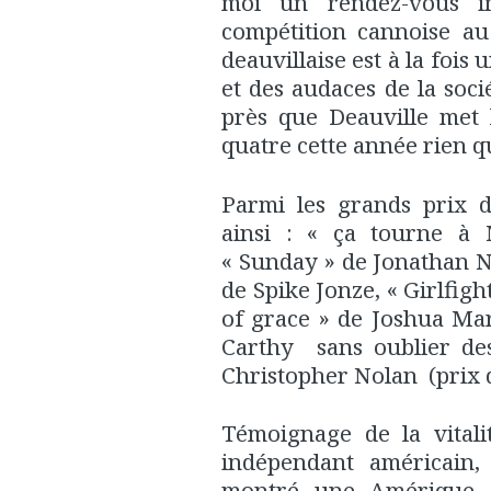
moi un rendez-vous in
compétition cannoise au
deauvillaise est à la fois 
et des audaces de la soci
près que Deauville met l
quatre cette année rien q
Parmi les grands prix d
ainsi : « ça tourne à 
« Sunday » de Jonathan N
de Spike Jonze, « Girlfig
of grace » de Joshua Ma
Carthy sans oublier d
Christopher Nolan (prix d
Témoignage de la vitali
indépendant américain,
montré une Amérique a