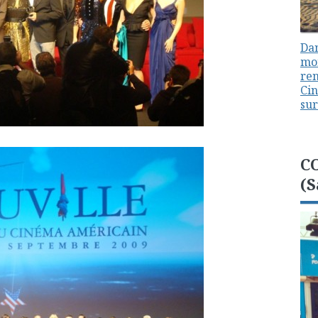
Dan
mon
ren
Cin
sur
C
(S