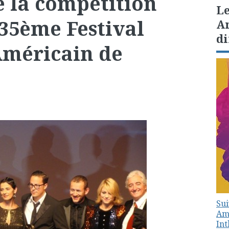
 la compétition
Le
 35ème Festival
Am
di
méricain de
Sui
Amé
In