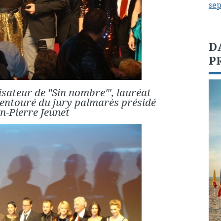
se
D
P
isateur de "Sin nombre"', lauréat
 entouré du jury palmarès présidé
n-Pierre Jeunet