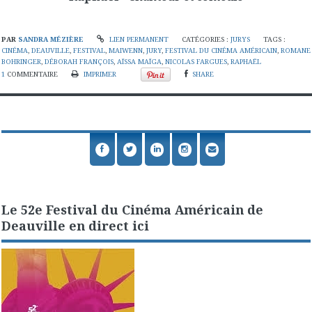
PAR
SANDRA MÉZIÈRE
LIEN PERMANENT
CATÉGORIES :
JURYS
TAGS :
CINÉMA
,
DEAUVILLE
,
FESTIVAL
,
MAIWENN
,
JURY
,
FESTIVAL DU CINÉMA AMÉRICAIN
,
ROMANE
BOHRINGER
,
DÉBORAH FRANÇOIS
,
AÏSSA MAÏGA
,
NICOLAS FARGUES
,
RAPHAËL
1
COMMENTAIRE
IMPRIMER
SHARE
Le 52e Festival du Cinéma Américain de
Deauville en direct ici