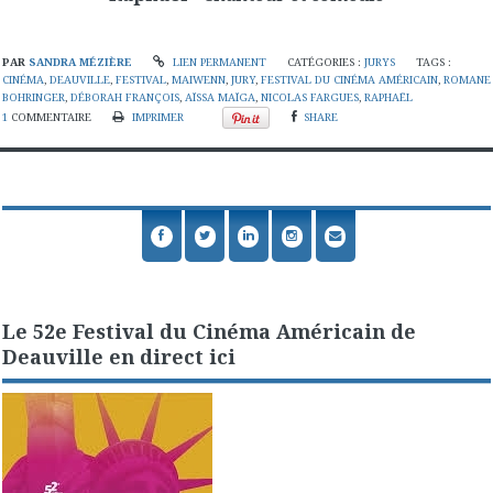
PAR
SANDRA MÉZIÈRE
LIEN PERMANENT
CATÉGORIES :
JURYS
TAGS :
CINÉMA
,
DEAUVILLE
,
FESTIVAL
,
MAIWENN
,
JURY
,
FESTIVAL DU CINÉMA AMÉRICAIN
,
ROMANE
BOHRINGER
,
DÉBORAH FRANÇOIS
,
AÏSSA MAÏGA
,
NICOLAS FARGUES
,
RAPHAËL
1
COMMENTAIRE
IMPRIMER
SHARE
Le 52e Festival du Cinéma Américain de
Deauville en direct ici