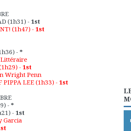
BRE
AD
(1h31) -
1st
NT!
(1h47) -
1st
1h36) -
*
Littéraire
(1h29) -
1st
n Wright Penn
F PIPPA LEE
(1h33) -
1st
L
MBRE
M
9) -
*
21) -
1st
 Garcia
1st