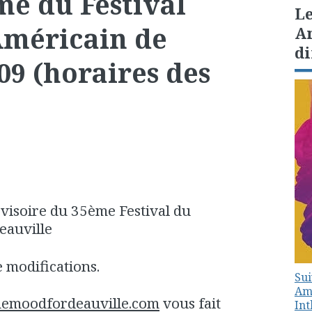
e du Festival
Le
méricain de
Am
di
09 (horaires des
visoire du 35ème Festival du
eauville
e modifications.
Sui
Amé
hemoodfordeauville.com
vous fait
In