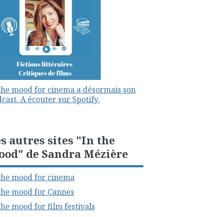
the mood for cinema a désormais son
cast. A écouter sur Spotify.
s autres sites "In the
ood" de Sandra Mézière
the mood for cinema
the mood for Cannes
the mood for film festivals