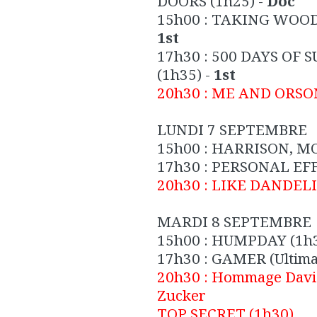
DOORS
(1h25) -
Doc
15h00 :
TAKING WOODS
1st
17h30 :
500 DAYS OF S
(1h35) -
1st
20h30 :
ME AND ORSO
LUNDI 7 SEPTEMBRE
15h00 :
HARRISON, 
17h30 :
PERSONAL EF
20h30 :
LIKE DANDEL
MARDI 8 SEPTEMBRE
15h00 :
HUMPDAY
(1h3
17h30 :
GAMER (Ultima
20h30 :
Hommage David 
Zucker
TOP SECRET
(1h30)