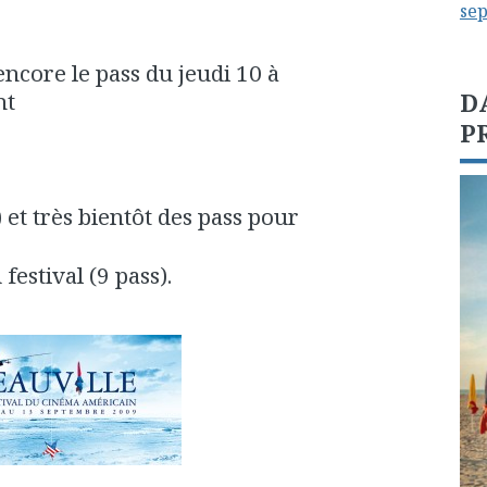
se
encore le pass du jeudi 10 à
nt
D
P
) et très bientôt des pass pour
estival (9 pass).