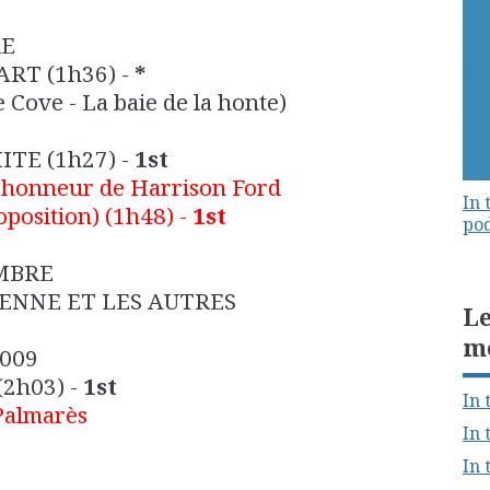
RE
ART
(1h36) -
*
Cove - La baie de la honte)
ITE
(1h27) -
1st
’honneur de Harrison Ford
In 
position)
(1h48) -
1st
pod
MBRE
IENNE ET LES AUTRES
Le
m
2009
(2h03) -
1st
In 
Palmarès
In 
In 