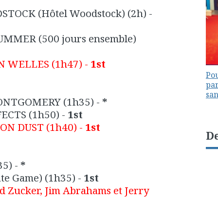
TOCK (Hôtel Woodstock)
(2h) -
UMMER (500 jours ensemble)
N WELLES
(1h47) -
1st
Pou
par
sa
MONTGOMERY
(1h35) -
*
FECTS
(1h50) -
1st
ION DUST
(1h40) -
1st
De
5) -
*
te Game)
(1h35) -
1st
Zucker, Jim Abrahams et Jerry