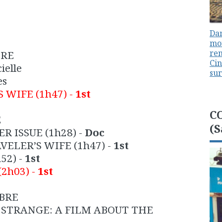
Dan
mon
ren
BRE
Cin
ielle
sur
es
S WIFE
(1h47) -
1st
C
E
(S
R ISSUE
(1h28) -
Doc
VELER’S WIFE (1h47)
-
1st
h52)
-
1st
(2h03) -
1st
BRE
STRANGE: A FILM ABOUT THE