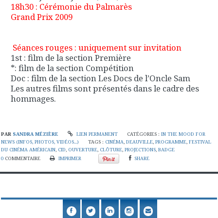
18h30 :
Cérémonie du Palmarès
Grand Prix 2009
Séances rouges : uniquement sur invitation
1st : film de la section Première
*: film de la section Compétition
Doc : film de la section Les Docs de l’Oncle Sam
Les autres films sont présentés dans le cadre des
hommages.
PAR
SANDRA MÉZIÈRE
LIEN PERMANENT
CATÉGORIES :
IN THE MOOD FOR
NEWS (INFOS, PHOTOS, VIDÉOS...)
TAGS :
CINÉMA
,
DEAUVILLE
,
PROGRAMME
,
FESTIVAL
DU CINÉMA AMÉRICAIN
,
CID
,
OUVERTURE
,
CLÔTURE
,
PROJECTIONS
,
BADGE
0
COMMENTAIRE
IMPRIMER
SHARE