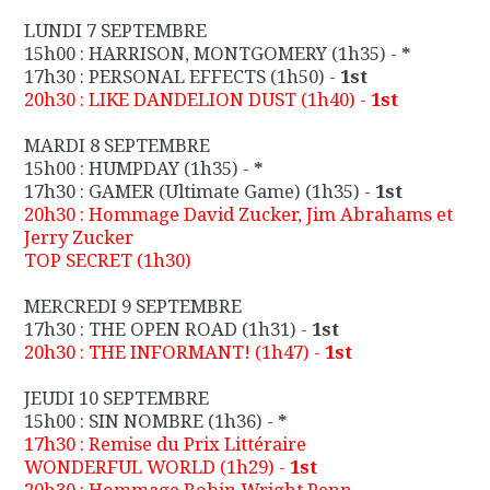
LUNDI 7 SEPTEMBRE
15h00 :
HARRISON, MONTGOMERY
(1h35) -
*
17h30 :
PERSONAL EFFECTS
(1h50) -
1st
20h30 :
LIKE DANDELION DUST
(1h40) -
1st
MARDI 8 SEPTEMBRE
15h00 :
HUMPDAY
(1h35) -
*
17h30 :
GAMER (Ultimate Game)
(1h35) -
1st
20h30 :
Hommage David Zucker, Jim Abrahams et
Jerry Zucker
TOP SECRET
(1h30)
MERCREDI 9 SEPTEMBRE
17h30 :
THE OPEN ROAD
(1h31) -
1st
20h30 :
THE INFORMANT!
(1h47) -
1st
JEUDI 10 SEPTEMBRE
15h00 :
SIN NOMBRE
(1h36) -
*
17h30 :
Remise du Prix Littéraire
WONDERFUL WORLD
(1h29) -
1st
20h30 :
Hommage Robin Wright Penn