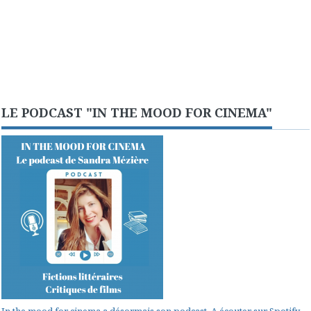
LE PODCAST "IN THE MOOD FOR CINEMA"
In the mood for cinema a désormais son podcast. A écouter sur Spotify.