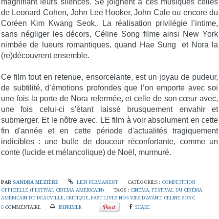
magnifiant leurs silences. Se joignent à ces musiques celles
de Leonard Cohen, John Lee Hooker, John Cale ou encore du
Coréen Kim Kwang Seok,. La réalisation privilégie l’intime,
sans négliger les décors, Céline Song filme ainsi New York
nimbée de lueurs romantiques, quand Hae Sung et Nora la
(re)découvrent ensemble.
Ce film tout en retenue, ensorcelante, est un joyau de pudeur,
de subtilité, d’émotions profondes que l’on emporte avec soi
une fois la porte de Nora refermée, et celle de son cœur avec,
une fois celui-ci s'étant laissé brusquement envahir et
submerger. Et le nôtre avec. LE film à voir absolument en cette
fin d'année et en cette période d'actualités tragiquement
indicibles : une bulle de douceur réconfortante, comme un
conte (lucide et mélancolique) de Noël, murmuré.
PAR
SANDRA MÉZIÈRE
LIEN PERMANENT
CATÉGORIES :
COMPETITION
OFFICIELLE (FESTIVAL CINEMA AMERICAIN)
TAGS :
CINÉMA
,
FESTIVAL DU CINÉMA
AMÉRICAIN DE DEAUVILLE
,
CRITIQUE
,
PAST LIVES NOS VIES D'AVANT
,
CELINE SONG
0
COMMENTAIRE
IMPRIMER
SHARE