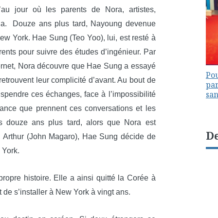
’au jour où les parents de Nora, artistes,
ada. Douze ans plus tard, Nayoung devenue
ew York. Hae Sung (Teo Yoo), lui, est resté à
rents pour suivre des études d’ingénieur. Par
ternet, Nora découvre que Hae Sung a essayé
Pou
s retrouvent leur complicité d’avant. Au bout de
par
sa
spendre ces échanges, face à l’impossibilité
rtance que prennent ces conversations et les
is douze ans plus tard, alors que Nora est
De
, Arthur (John Magaro), Hae Sung décide de
 York.
ropre histoire. Elle a ainsi quitté la Corée à
 de s’installer à New York à vingt ans.