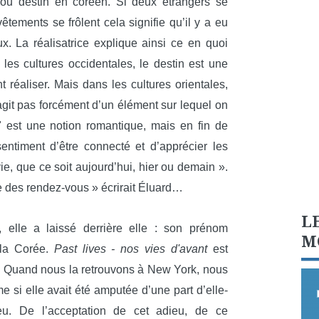
 ou destin en coréen. Si deux étrangers se
êtements se frôlent cela signifie qu’il y a eu
. La réalisatrice explique ainsi ce en quoi
 les cultures occidentales, le destin est une
 réaliser. Mais dans les cultures orientales,
’agit pas forcément d’un élément sur lequel on
" est une notion romantique, mais en fin de
entiment d’être connecté et d’apprécier les
ie, que ce soit aujourd’hui, hier ou demain ».
que des rendez-vous » écrirait Éluard…
L
lle a laissé derrière elle : son prénom
M
 la Corée.
Past lives - nos vies d'avant
est
t. Quand nous la retrouvons à New York, nous
 si elle avait été amputée d’une part d’elle-
ieu. De l’acceptation de cet adieu, de ce