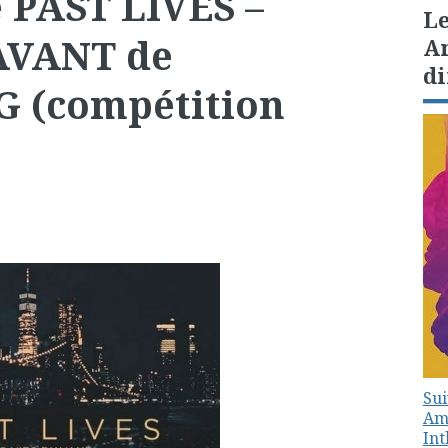
 PAST LIVES –
Le
AVANT de
Am
di
 (compétition
Sui
Amé
In