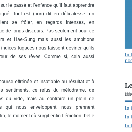
sur le passé et l’enfance qu’il faut apprendre
igné. Tout est (non) dit en délicatesse, en
ient se frôler, en regards intenses, en
ue de longs discours. Pas seulement pour ce
ora et Hae-Sung mais aussi les ambitions
s indices fugaces nous laissent deviner qu'ils
In 
teur de ses rêves. Comme si, cela aussi
pod
ourse effrénée et insatiable au résultat et à
Le
les sentiments, ce refus du mélodrame, de
m
 pas du vide, mais au contraire un plein de
In 
us qui nous enveloppent, nous prennent
in, le moment où surgit enfin l’émotion, belle
In 
In 