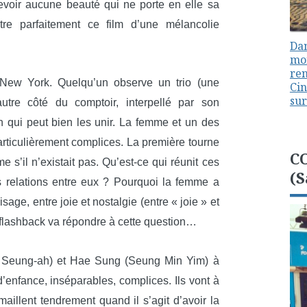
evoir aucune beauté qui ne porte en elle sa
ustre parfaitement ce film d’une mélancolie
Dan
mon
ren
ew York. Quelqu’un observe un trio (une
Cin
sur
re côté du comptoir, interpellé par son
ien qui peut bien les unir. La femme et un des
ticulièrement complices. La première tourne
C
’il n’existait pas. Qu’est-ce qui réunit ces
(S
es relations entre eux ? Pourquoi la femme a
age, entre joie et nostalgie (entre « joie » et
e flashback va répondre à cette question…
Seung-ah) et Hae Sung (Seung Min Yim) à
d’enfance, inséparables, complices. Ils vont à
illent tendrement quand il s’agit d’avoir la