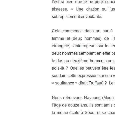
l’est si bien que je ne peux conc
tristesse. » Une citation qu’ill
subrepticement envoûtante.
Cela commence dans un bar à N
femme et deux hommes) de l’aut
étrangeté, s’interrogeant sur le l
deux hommes semblent en effet par
le dos au deuxième homme, comme s
trois-là ? Quelles peuvent être l
soudain cette expression sur son vis
« souffrance » dirait Truffaut) ? L
Nous retrouvons Nayoung (Moon 
l’âge de douze ans. Ils sont amis 
la même école à Séoul et se chama