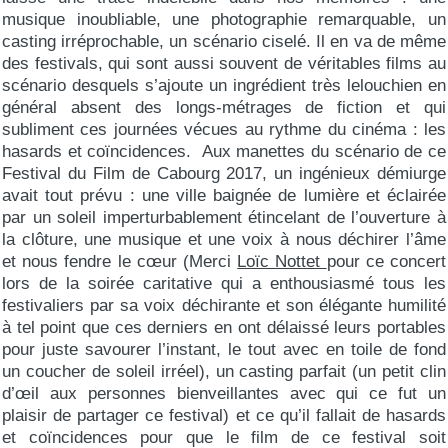
musique inoubliable, une photographie remarquable, un
casting irréprochable, un scénario ciselé. Il en va de même
des festivals, qui sont aussi souvent de véritables films au
scénario desquels s’ajoute un ingrédient très lelouchien en
général absent des longs-métrages de fiction et qui
subliment ces journées vécues au rythme du cinéma : les
hasards et coïncidences. Aux manettes du scénario de ce
Festival du Film de Cabourg 2017, un ingénieux démiurge
avait tout prévu : une ville baignée de lumière et éclairée
par un soleil imperturbablement étincelant de l’ouverture à
la clôture, une musique et une voix à nous déchirer l’âme
et nous fendre le cœur (Merci
Loïc Nottet
pour ce concert
lors de la soirée caritative qui a enthousiasmé tous les
festivaliers par sa voix déchirante et son élégante humilité
à tel point que ces derniers en ont délaissé leurs portables
pour juste savourer l’instant, le tout avec en toile de fond
un coucher de soleil irréel), un casting parfait (un petit clin
d’œil aux personnes bienveillantes avec qui ce fut un
plaisir de partager ce festival) et ce qu’il fallait de hasards
et coïncidences pour que le film de ce festival soit