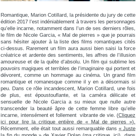
Romantique, Marion Cotillard, la présidente du jury de cette
édition 2017 l’est indéniablement à travers les personnages
qu’elle incarne, notamment dans l’un de ses derniers rôles,
le film de Nicole Garcia, « Mal de pierres » que je pourrais
sans hésiter ajouter à la liste des films romantiques cités
ci-dessus. Rarement un film aura aussi bien saisi la force
créatrice et ardente des sentiments, les affres de l’illusion
amoureuse et de la quête d’absolu. Un film qui sublime les
pouvoirs magiques et terribles de l’imaginaire qui portent et
dévorent, comme un hommage au cinéma. Un grand film
romantique et romanesque comme il y en a désormais si
peu. Dans ce rôle incandescent, Marion Cotillard, une fois
de plus, est époustouflante, et la caméra délicate et
sensuelle de Nicole Garcia a su mieux que nulle autre
transcender la beauté âpre de cette femme libre qu’elle
incarne, intensément et follement vibrante de vie. (
Cliquez
ici pour lire la critique entière de « Mal de pierres »).
Récemment, elle était tout aussi remarquable dans
« Juste
la fin du monde » de Xavier Dolan (ma critique, ici)
dans