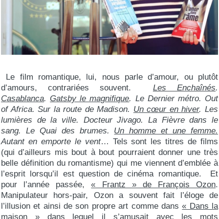
Le film romantique, lui, nous parle d’amour, ou plutôt
d’amours, contrariées souvent.
Les Enchaînés
.
Casablanca
.
Gatsby le magnifique
. Le Dernier métro. Out
of Africa. Sur la route de Madison.
Un cœur en hiver
. Les
lumières de la ville. Docteur Jivago. La Fièvre dans le
sang. Le Quai des brumes.
Un homme et une femme.
Autant en emporte le vent
… Tels sont les titres de films
(qui d’ailleurs mis bout à bout pourraient donner une très
belle définition du romantisme) qui me viennent d’emblée à
l’esprit lorsqu’il est question de cinéma romantique. Et
pour l’année passée,
« Frantz » de François Ozon
.
Manipulateur hors-pair, Ozon a souvent fait l’éloge de
l’illusion et ainsi de son propre art comme dans
« Dans la
maison »
dans lequel il s’amusait avec les mots