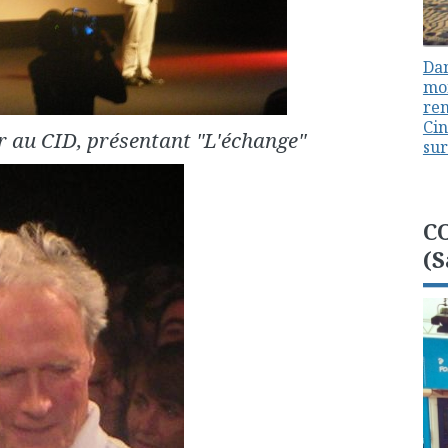
Dan
mon
ren
Cin
r au CID, présentant "L'échange"
sur
C
(S