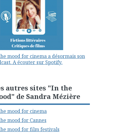
the mood for cinema a désormais son
cast. A écouter sur Spotify.
s autres sites "In the
ood" de Sandra Mézière
the mood for cinema
the mood for Cannes
the mood for film festivals