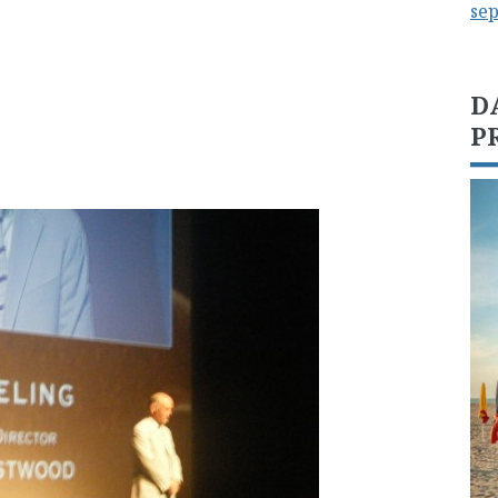
se
D
P