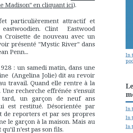
de Madison" en cliquant ici
).
et particulièrement attractif et
 eastwoodien. Clint Eastwood
 la Croisette de nouveau avec un
voir présenté "Mystic River" dans
ean Penn...
In 
pod
928 : un samedi matin, dans une
ine (Angelina Jolie) dit au revoir
au travail. Quand elle rentre à la
Le
. Une recherche effrénée s’ensuit
m
s tard, un garçon de neuf ans
ui est restitué. Désorientée par
In 
et de reporters et par ses propres
In 
ne le garçon à la maison. Mais au
In 
qu’il n’est pas son fils.