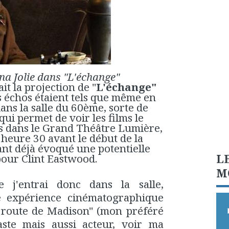
na Jolie dans "L'échange"
it la projection de "
L'échange"
s échos étaient tels que même en
ns la salle du 60ème, sorte de
ui permet de voir les films le
s dans le Grand Théâtre Lumière,
1 heure 30 avant le début de la
ant déjà évoqué une potentielle
L
pour Clint Eastwood.
M
e j'entrai donc dans la salle,
e expérience cinématographique
a route de Madison" (mon préféré
aste mais aussi acteur,
voir ma