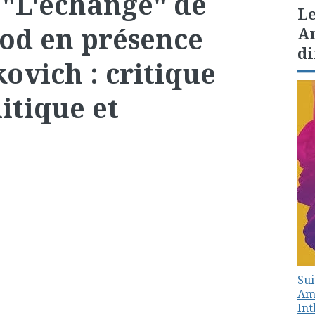
 "L'échange" de
Le
ood en présence
Am
di
ovich : critique
itique et
Sui
Amé
In