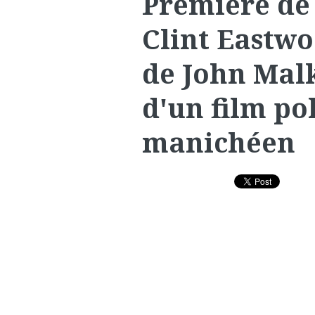
Première de
Clint Eastw
de John Malk
d'un film pol
manichéen