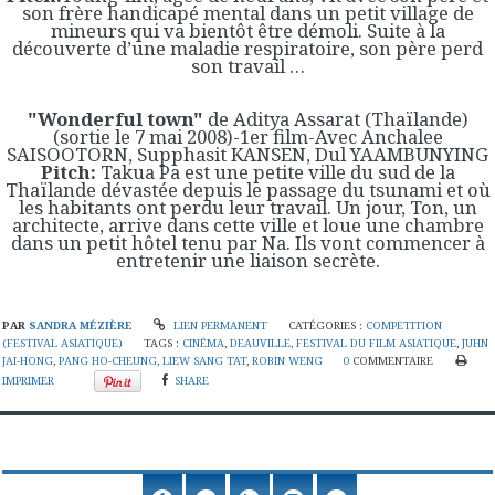
son frère handicapé mental dans un petit village de
mineurs qui va bientôt être démoli. Suite à la
découverte d’une maladie respiratoire, son père perd
son travail …
"Wonderful town"
de Aditya Assarat (Thaïlande)
(sortie le 7 mai 2008)-1er film-Avec Anchalee
SAISOOTORN, Supphasit KANSEN, Dul YAAMBUNYING
Pitch:
Takua Pa est une petite ville du sud de la
Thaïlande dévastée depuis le passage du tsunami et où
les habitants ont perdu leur travail. Un jour, Ton, un
architecte, arrive dans cette ville et loue une chambre
dans un petit hôtel tenu par Na. Ils vont commencer à
entretenir une liaison secrète.
PAR
SANDRA MÉZIÈRE
LIEN PERMANENT
CATÉGORIES :
COMPETITION
(FESTIVAL ASIATIQUE)
TAGS :
CINÉMA
,
DEAUVILLE
,
FESTIVAL DU FILM ASIATIQUE
,
JUHN
JAI-HONG
,
PANG HO-CHEUNG
,
LIEW SANG TAT
,
ROBIN WENG
0
COMMENTAIRE
IMPRIMER
SHARE