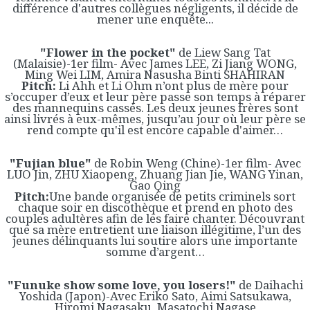
différence d'autres collègues négligents, il décide de
mener une enquête...
"Flower in the pocket"
de Liew Sang Tat
(Malaisie)-1er film- Avec James LEE, Zi Jiang WONG,
Ming Wei LIM, Amira Nasusha Binti SHAHIRAN
Pitch:
Li Ahh et Li Ohm n’ont plus de mère pour
s’occuper d’eux et leur père passe son temps à réparer
des mannequins cassés. Les deux jeunes frères sont
ainsi livrés à eux-mêmes, jusqu’au jour où leur père se
rend compte qu'il est encore capable d'aimer…
"Fujian blue"
de Robin Weng (Chine)-1er film- Avec
LUO Jin, ZHU Xiaopeng, Zhuang Jian Jie, WANG Yinan,
Gao Qing
Pitch:
Une bande organisée de petits criminels sort
chaque soir en discothèque et prend en photo des
couples adultères afin de les faire chanter. Découvrant
que sa mère entretient une liaison illégitime, l’un des
jeunes délinquants lui soutire alors une importante
somme d’argent…
"Funuke show some love, you losers!"
de Daihachi
Yoshida (Japon)-Avec Eriko Sato, Aimi Satsukawa,
Hiromi Nagasaku, Masatochi Nagase