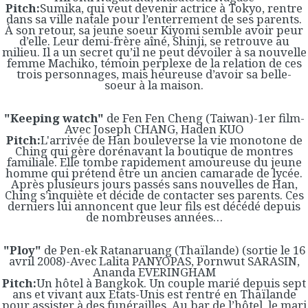
Pitch:
Sumika, qui veut devenir actrice à Tokyo, rentre
dans sa ville natale pour l’enterrement de ses parents.
À son retour, sa jeune soeur Kiyomi semble avoir peur
d’elle. Leur demi-frère aîné, Shinji, se retrouve au
milieu. Il a un secret qu’il ne peut dévoiler à sa nouvelle
femme Machiko, témoin perplexe de la relation de ces
trois personnages, mais heureuse d’avoir sa belle-
soeur à la maison.
"Keeping watch"
de Fen Fen Cheng (Taiwan)-1er film-
Avec Joseph CHANG, Haden KUO
Pitch:
L'arrivée de Han bouleverse la vie monotone de
Ching qui gère dorénavant la boutique de montres
familiale. Elle tombe rapidement amoureuse du jeune
homme qui prétend être un ancien camarade de lycée.
Après plusieurs jours passés sans nouvelles de Han,
Ching s’inquiète et décide de contacter ses parents. Ces
derniers lui annoncent que leur fils est décédé depuis
de nombreuses années…
"Ploy"
de Pen-ek Ratanaruang (Thaïlande) (sortie le 16
avril 2008)-Avec Lalita PANYOPAS, Pornwut SARASIN,
Ananda EVERINGHAM
Pitch:
Un hôtel à Bangkok. Un couple marié depuis sept
ans et vivant aux Etats-Unis est rentré en Thaïlande
pour assister à des funérailles. Au bar de l’hôtel, le mari