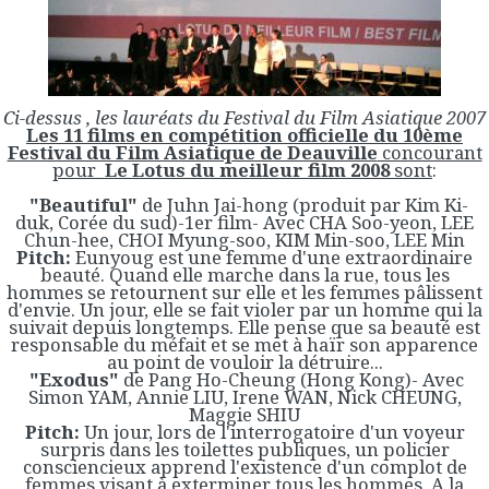
Ci-dessus , les lauréats du Festival du Film Asiatique 2007
Les 11 films en compétition officielle du 10ème
Festival du Film Asiatique de Deauville
concourant
pour
Le Lotus du meilleur film 2008
sont
:
"Beautiful"
de Juhn Jai-hong (produit par Kim Ki-
duk, Corée du sud)-1er film- Avec CHA Soo-yeon, LEE
Chun-hee, CHOI Myung-soo, KIM Min-soo, LEE Min
Pitch:
Eunyoug est une femme d'une extraordinaire
beauté. Quand elle marche dans la rue, tous les
hommes se retournent sur elle et les femmes pâlissent
d'envie. Un jour, elle se fait violer par un homme qui la
suivait depuis longtemps. Elle pense que sa beauté est
responsable du méfait et se met à haïr son apparence
au point de vouloir la détruire...
"Exodus"
de Pang Ho-Cheung (Hong Kong)- Avec
Simon YAM, Annie LIU, Irene WAN, Nick CHEUNG,
Maggie SHIU
Pitch:
Un jour, lors de l'interrogatoire d'un voyeur
surpris dans les toilettes publiques, un policier
consciencieux apprend l'existence d'un complot de
femmes visant à exterminer tous les hommes. A la