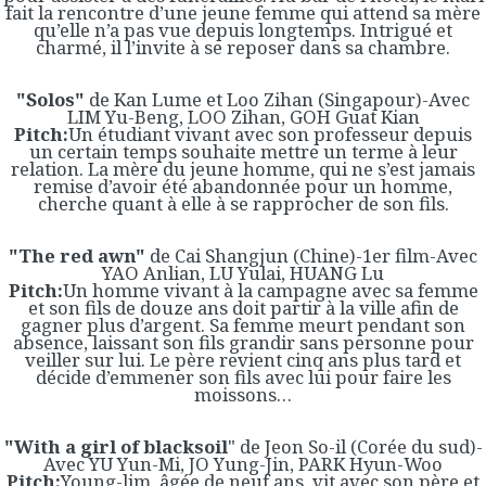
fait la rencontre d’une jeune femme qui attend sa mère
qu’elle n’a pas vue depuis longtemps. Intrigué et
charmé, il l’invite à se reposer dans sa chambre.
"Solos"
de Kan Lume et Loo Zihan (Singapour)-Avec
LIM Yu-Beng, LOO Zihan, GOH Guat Kian
Pitch:
Un étudiant vivant avec son professeur depuis
un certain temps souhaite mettre un terme à leur
relation. La mère du jeune homme, qui ne s’est jamais
remise d’avoir été abandonnée pour un homme,
cherche quant à elle à se rapprocher de son fils.
"The red awn"
de Cai Shangjun (Chine)-1er film-Avec
YAO Anlian, LU Yulai, HUANG Lu
Pitch:
Un homme vivant à la campagne avec sa femme
et son fils de douze ans doit partir à la ville afin de
gagner plus d’argent. Sa femme meurt pendant son
absence, laissant son fils grandir sans personne pour
veiller sur lui. Le père revient cinq ans plus tard et
décide d’emmener son fils avec lui pour faire les
moissons…
"With a girl of blacksoil
" de Jeon So-il (Corée du sud)-
Avec YU Yun-Mi, JO Yung-Jin, PARK Hyun-Woo
Pitch:
Young-lim, âgée de neuf ans, vit avec son père et