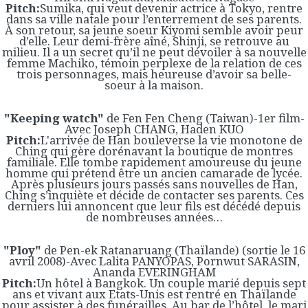
Pitch:
Sumika, qui veut devenir actrice à Tokyo, rentre
dans sa ville natale pour l’enterrement de ses parents.
À son retour, sa jeune soeur Kiyomi semble avoir peur
d’elle. Leur demi-frère aîné, Shinji, se retrouve au
milieu. Il a un secret qu’il ne peut dévoiler à sa nouvelle
femme Machiko, témoin perplexe de la relation de ces
trois personnages, mais heureuse d’avoir sa belle-
soeur à la maison.
"Keeping watch"
de Fen Fen Cheng (Taiwan)-1er film-
Avec Joseph CHANG, Haden KUO
Pitch:
L'arrivée de Han bouleverse la vie monotone de
Ching qui gère dorénavant la boutique de montres
familiale. Elle tombe rapidement amoureuse du jeune
homme qui prétend être un ancien camarade de lycée.
Après plusieurs jours passés sans nouvelles de Han,
Ching s’inquiète et décide de contacter ses parents. Ces
derniers lui annoncent que leur fils est décédé depuis
de nombreuses années…
"Ploy"
de Pen-ek Ratanaruang (Thaïlande) (sortie le 16
avril 2008)-Avec Lalita PANYOPAS, Pornwut SARASIN,
Ananda EVERINGHAM
Pitch:
Un hôtel à Bangkok. Un couple marié depuis sept
ans et vivant aux Etats-Unis est rentré en Thaïlande
pour assister à des funérailles. Au bar de l’hôtel, le mari