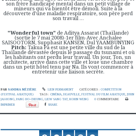
son frère handicapé mental dans un petit village de
mineurs qui va bientôt être démoli. Suite à la
découverte d’une maladie respiratoire, son père perd
son travail …
"Wonderful town"
de Aditya Assarat (Thaïlande)
(sortie le 7 mai 2008)-1er film-Avec Anchalee
SAISOOTORN, Supphasit KANSEN, Dul YAAMBUNYING
Pitch:
Takua Pa est une petite ville du sud de la
Thaïlande dévastée depuis le passage du tsunami et où
les habitants ont perdu leur travail. Un jour, Ton, un
architecte, arrive dans cette ville et loue une chambre
dans un petit hôtel tenu par Na. Ils vont commencer à
entretenir une liaison secrète.
PAR
SANDRA MÉZIÈRE
LIEN PERMANENT
CATÉGORIES :
COMPETITION
(FESTIVAL ASIATIQUE)
TAGS :
CINÉMA
,
DEAUVILLE
,
FESTIVAL DU FILM ASIATIQUE
,
JUHN
JAI-HONG
,
PANG HO-CHEUNG
,
LIEW SANG TAT
,
ROBIN WENG
0
COMMENTAIRE
IMPRIMER
SHARE