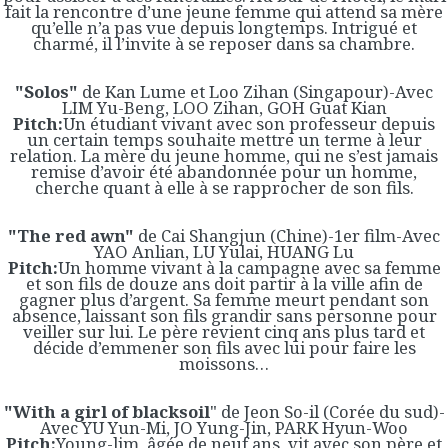
fait la rencontre d’une jeune femme qui attend sa mère
qu’elle n’a pas vue depuis longtemps. Intrigué et
charmé, il l’invite à se reposer dans sa chambre.
"Solos"
de Kan Lume et Loo Zihan (Singapour)-Avec
LIM Yu-Beng, LOO Zihan, GOH Guat Kian
Pitch:
Un étudiant vivant avec son professeur depuis
un certain temps souhaite mettre un terme à leur
relation. La mère du jeune homme, qui ne s’est jamais
remise d’avoir été abandonnée pour un homme,
cherche quant à elle à se rapprocher de son fils.
"The red awn"
de Cai Shangjun (Chine)-1er film-Avec
YAO Anlian, LU Yulai, HUANG Lu
Pitch:
Un homme vivant à la campagne avec sa femme
et son fils de douze ans doit partir à la ville afin de
gagner plus d’argent. Sa femme meurt pendant son
absence, laissant son fils grandir sans personne pour
veiller sur lui. Le père revient cinq ans plus tard et
décide d’emmener son fils avec lui pour faire les
moissons…
"With a girl of blacksoil
" de Jeon So-il (Corée du sud)-
Avec YU Yun-Mi, JO Yung-Jin, PARK Hyun-Woo
Pitch:
Young-lim, âgée de neuf ans, vit avec son père et