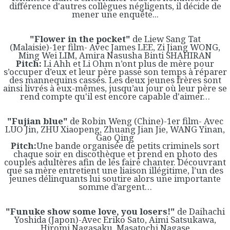
différence d'autres collègues négligents, il décide de
mener une enquête...
"Flower in the pocket"
de Liew Sang Tat
(Malaisie)-1er film- Avec James LEE, Zi Jiang WONG,
Ming Wei LIM, Amira Nasusha Binti SHAHIRAN
Pitch:
Li Ahh et Li Ohm n’ont plus de mère pour
s’occuper d’eux et leur père passe son temps à réparer
des mannequins cassés. Les deux jeunes frères sont
ainsi livrés à eux-mêmes, jusqu’au jour où leur père se
rend compte qu'il est encore capable d'aimer…
"Fujian blue"
de Robin Weng (Chine)-1er film- Avec
LUO Jin, ZHU Xiaopeng, Zhuang Jian Jie, WANG Yinan,
Gao Qing
Pitch:
Une bande organisée de petits criminels sort
chaque soir en discothèque et prend en photo des
couples adultères afin de les faire chanter. Découvrant
que sa mère entretient une liaison illégitime, l’un des
jeunes délinquants lui soutire alors une importante
somme d’argent…
"Funuke show some love, you losers!"
de Daihachi
Yoshida (Japon)-Avec Eriko Sato, Aimi Satsukawa,
Hiromi Nagasaku, Masatochi Nagase