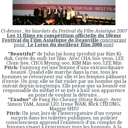
Ci-dessus , les lauréats du Festival du Film Asiatique 2007
Les 11 films en compétition officielle du 10ème
Festival du Film Asiatique de Deauville
concourant
pour
Le Lotus du meilleur film 2008
sont
:
"Beautiful"
de Juhn Jai-hong (produit par Kim Ki-
duk, Corée du sud)-1er film- Avec CHA Soo-yeon, LEE
Chun-hee, CHOI Myung-soo, KIM Min-soo, LEE Min
Pitch:
Eunyoug est une femme d'une extraordinaire
beauté. Quand elle marche dans la rue, tous les
hommes se retournent sur elle et les femmes pâlissent
d'envie. Un jour, elle se fait violer par un homme qui la
suivait depuis longtemps. Elle pense que sa beauté est
responsable du méfait et se met à haïr son apparence
au point de vouloir la détruire...
"Exodus"
de Pang Ho-Cheung (Hong Kong)- Avec
Simon YAM, Annie LIU, Irene WAN, Nick CHEUNG,
Maggie SHIU
Pitch:
Un jour, lors de l'interrogatoire d'un voyeur
surpris dans les toilettes publiques, un policier
consciencieux apprend l'existence d'un complot de
femmes visant à exterminer tous les hommes. A la