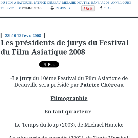
DU FILM ASIATIQUEN
,
PATRICE CHÉREAU
,
MÉLANIE DOUTEY
,
IRÈNE JACOB
,
ANNE-LOUISE
TRIDIVIC
0
COMMENTAIRE
IMPRIMER
SHARE
23h10
12
févr. 2008
Les présidents de jurys du Festival
du Film Asiatique 2008
-
Le jury
du 10ème Festival du Film Asiatique de
Deauville sera présidé par
Patrice Chéreau
Filmographie
En tant qu’acteur
Le Temps du loup (2003), de Michael Haneke
Au plus près du paradis (2002), de Tonie Marshall