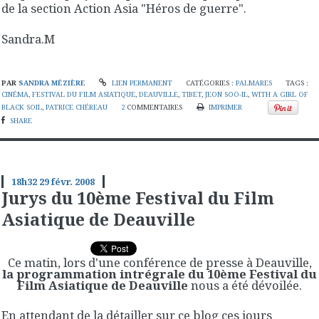
de la section Action Asia "Héros de guerre".
Sandra.M
PAR
SANDRA MÉZIÈRE
LIEN PERMANENT
CATÉGORIES :
PALMARES
TAGS :
CINÉMA
,
FESTIVAL DU FILM ASIATIQUE
,
DEAUVILLE
,
TIBET
,
JEON SOO-IL
,
WITH A GIRL OF
BLACK SOIL
,
PATRICE CHÉREAU
2
COMMENTAIRES
IMPRIMER
SHARE
18h32
29
févr. 2008
Jurys du 10ème Festival du Film
Asiatique de Deauville
Ce matin, lors d'une conférence de presse à Deauville,
la programmation intrégrale du 10ème Festival du
Film Asiatique de Deauville
nous a été dévoilée.
En attendant de la détailler sur ce blog ces jours