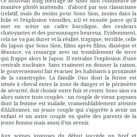
Ce nouveau long-métrage de Sono Sion commence de
manière plutôt inattendu : d’abord par son classicisme
(relatif, mais du moins pour Sono Sion, moins dans la
folie et l’explosion visuelles, ici) et ensuite parce qu’il
met en scène un cadre bucolique, des couleurs
chatoyantes et des personnages heureux. Evidemment,
cela ne va pas durer et la réalité, tragique, terrible, celle
du Japon que Sono Sion, films après films, dissèque et
dénonce, va ressurgir avec un tremblement de terre
qui frappe alors le Japon. Il entraîne l’explosion d’une
centrale nucléaire. Sans vraiment en donner la raison,
le gouvernement fait évacuer les habitants à proximité
de la catastrophe. La famille Ono dont la ferme est
située à cheval entre la zone de danger et le périmètre
de sécurité, doit choisir entre fuir et rester. Sono sion va
alors suivre trois couples : un couple de vieux paysans
dont la femme est malade, vraisemblablement atteinte
d’Alzheimer, un jeune couple qui s’apprête à avoir un
enfant et un autre couple en quête des parents de la
jeune femme mais aussi d’un avenir.
Aux scènes joyeuses du début succède un bref et