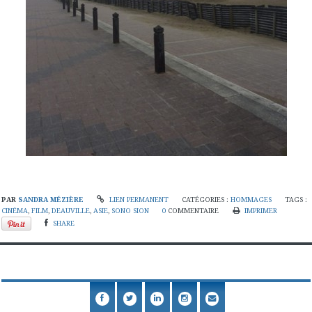
PAR
SANDRA MÉZIÈRE
LIEN PERMANENT
CATÉGORIES :
HOMMAGES
TAGS :
CINÉMA
,
FILM
,
DEAUVILLE
,
ASIE
,
SONO SION
0
COMMENTAIRE
IMPRIMER
SHARE