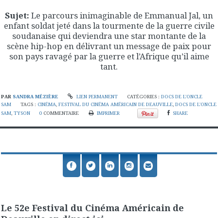
Sujet:
Le parcours inimaginable de Emmanual Jal, un
enfant soldat jeté dans la tourmente de la guerre civile
soudanaise qui deviendra une star montante de la
scène hip-hop en délivrant un message de paix pour
son pays ravagé par la guerre et l’Afrique qu’il aime
tant.
PAR
SANDRA MÉZIÈRE
LIEN PERMANENT
CATÉGORIES :
DOCS DE L'ONCLE
SAM
TAGS :
CINÉMA
,
FESTIVAL DU CINÉMA AMÉRICAIN DE DEAUVILLE
,
DOCS DE L'ONCLE
SAM
,
TYSON
0
COMMENTAIRE
IMPRIMER
SHARE
Le 52e Festival du Cinéma Américain de