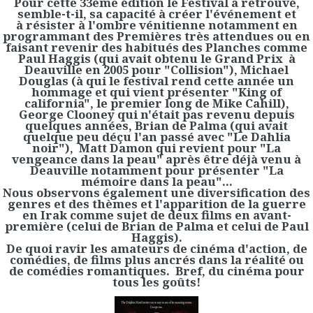
Pour cette 33ème édition le Festival a retrouvé,
semble-t-il, sa capacité à créer l'événement et
à résister à l'ombre vénitienne notamment en
programmant des Premières très attendues ou en
faisant revenir des habitués des Planches comme
Paul Haggis (qui avait obtenu le Grand Prix à
Deauville en 2005 pour "Collision"), Michael
Douglas (à qui le festival rend cette année un
hommage et qui vient présenter "King of
california", le premier long de Mike Cahill),
George Clooney qui n'était pas revenu depuis
quelques années, Brian de Palma (qui avait
quelque peu déçu l'an passé avec "Le Dahlia
noir"), Matt Damon qui revient pour "La
vengeance dans la peau" après être déjà venu à
Deauville notamment pour présenter "La
mémoire dans la peau"...
Nous observons également une diversification des
genres et des thèmes et l'apparition de la guerre
en Irak comme sujet de deux films en avant-
première (celui de Brian de Palma et celui de Paul
Haggis).
De quoi ravir les amateurs de cinéma d'action, de
comédies, de films plus ancrés dans la réalité ou
de comédies romantiques. Bref, du cinéma pour
tous les goûts!