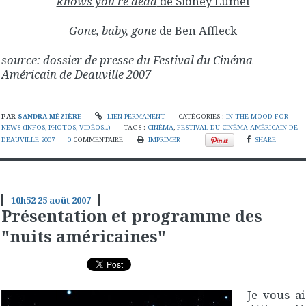
knows you're dead
de Sidney Lumet
Gone, baby, gone
de Ben Affleck
source: dossier de presse du Festival du Cinéma
Américain de Deauville 2007
PAR
SANDRA MÉZIÈRE
LIEN PERMANENT
CATÉGORIES :
IN THE MOOD FOR
NEWS (INFOS, PHOTOS, VIDÉOS...)
TAGS :
CINÉMA
,
FESTIVAL DU CINÉMA AMÉRICAIN DE
DEAUVILLE 2007
0
COMMENTAIRE
IMPRIMER
SHARE
10h52
25
août 2007
Présentation et programme des
"nuits américaines"
Je vous ai