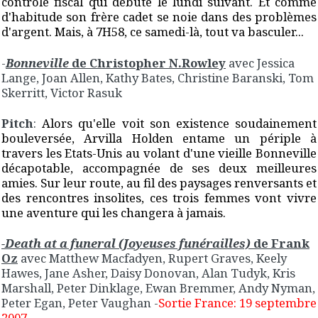
contrôle fiscal qui débute le lundi suivant. Et comme
d'habitude son frère cadet se noie dans des problèmes
d'argent. Mais, à 7H58, ce samedi-là, tout va basculer...
-
Bonneville
de Christopher N.Rowley
avec Jessica
Lange, Joan Allen, Kathy Bates, Christine Baranski, Tom
Skerritt, Victor Rasuk
Pitch
:
Alors qu'elle voit son existence soudainement
bouleversée, Arvilla Holden entame un périple à
travers les Etats-Unis au volant d'une vieille Bonneville
décapotable, accompagnée de ses deux meilleures
amies. Sur leur route, au fil des paysages renversants et
des rencontres insolites, ces trois femmes vont vivre
une aventure qui les changera à jamais.
-Death at a funeral (Joyeuses funérailles)
de Frank
Oz
avec Matthew Macfadyen, Rupert Graves, Keely
Hawes, Jane Asher, Daisy Donovan, Alan Tudyk, Kris
Marshall, Peter Dinklage, Ewan Bremmer, Andy Nyman,
Peter Egan, Peter Vaughan
-
Sortie France: 19 septembre
2007