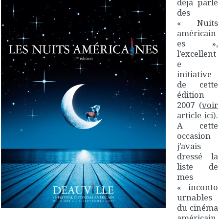
déjà parlé
des
« Nuits
américain
es »,
l’excellent
e
initiative
de cette
édition
2007 (
voir
article ici
).
A cette
occasion
j’avais
dressé la
liste de
mes
« inconto
urnables
du cinéma
américain