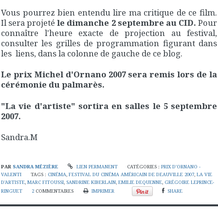
Vous pourrez bien entendu lire ma critique de ce film.
Il sera projeté
le dimanche 2 septembre au CID.
Pour
connaître l'heure exacte de projection au festival,
consulter les grilles de programmation figurant dans
les liens, dans la colonne de gauche de ce blog.
Le prix Michel d'Ornano 2007 sera remis lors de la
cérémonie du palmarès.
"La vie d'artiste" sortira en salles le 5 septembre
2007.
Sandra.M
PAR
SANDRA MÉZIÈRE
LIEN PERMANENT
CATÉGORIES :
PRIX D'ORNANO -
VALENTI
TAGS :
CINÉMA
,
FESTIVAL DU CINÉMA AMÉRICAIN DE DEAUVILLE 2007
,
LA VIE
D'ARTISTE
,
MARC FITOUSSI
,
SANDRINE KIBERLAIN
,
EMILIE DEQUENNE
,
GRÉGOIRE LEPRINCE-
RINGUET
2
COMMENTAIRES
IMPRIMER
SHARE