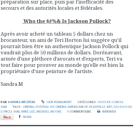
préparation sur place, puis par l’inefficacité des
secours et des autorités locales et fédérales.
Who the $#%& Is Jackson Pollock?
Après avoir acheté un tableau 5 dollars chez un
brocanteur, un ami de Teri Horton lui suggère qu’il
pourrait bien être un authentique Jackson Pollock qui
vaudrait plus de 50 millions de dollars. Dorénavant,
armée d’une pléthore d’avocats et d’experts, Teri va
tout faire pour prouver au monde qu’elle est bien la
propriétaire d’une peinture de l’artiste.
Sandra.M
PAR
SANDRA MÉZIÈRE
LIEN PERMANENT
CATÉGORIES :
DOCS DE L'ONCLE
SAM
TAGS :
CINÉMA
,
FESTIVAL DU CINÉMA AMÉRICAIN DE DEAUVILLE 2007
,
LES DOCS DE
L'ONCLE SAM
,
SPIKE LEE
,
MICHAEL MOORE
0
COMMENTAIRE
IMPRIMER
SHARE