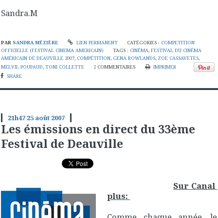
Sandra.M
PAR
SANDRA MÉZIÈRE
LIEN PERMANENT
CATÉGORIES :
COMPETITION
OFFICIELLE (FESTIVAL CINEMA AMERICAIN)
TAGS :
CINÉMA
,
FESTIVAL DU CINÉMA
AMÉRICAIN DE DEAUVILLE 2007
,
COMPÉTITION
,
GENA ROWLANDS
,
ZOE CASSAVETES
,
MELVIL POUPAUD
,
TONI COLLETTE
2
COMMENTAIRES
IMPRIMER
SHARE
21h47
25
août 2007
Les émissions en direct du 33ème
Festival de Deauville
Sur Canal
plus:
Comme chaque année, le