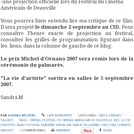
-une projection officielle lors du Festival du Cinéma
Américain de Deauville
Vous pourrez bien entendu lire ma critique de ce film.
Il sera projeté
le dimanche 2 septembre au CID.
Pour
connaître l'heure exacte de projection au festival,
consulter les grilles de programmation figurant dans
les liens, dans la colonne de gauche de ce blog.
Le prix Michel d'Ornano 2007 sera remis lors de la
cérémonie du palmarès.
"La vie d'artiste" sortira en salles le 5 septembre
2007.
Sandra.M
PAR
SANDRA MÉZIÈRE
LIEN PERMANENT
CATÉGORIES :
PRIX D'ORNANO -
VALENTI
TAGS :
CINÉMA
,
FESTIVAL DU CINÉMA AMÉRICAIN DE DEAUVILLE 2007
,
LA VIE
D'ARTISTE
,
MARC FITOUSSI
,
SANDRINE KIBERLAIN
,
EMILIE DEQUENNE
,
GRÉGOIRE LEPRINCE-
RINGUET
2
COMMENTAIRES
IMPRIMER
SHARE