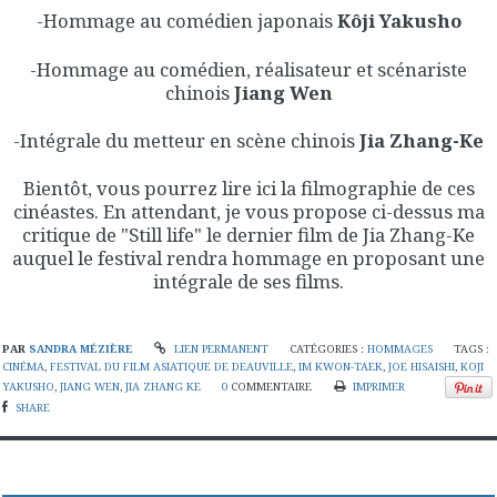
-Hommage au comédien japonais
Kôji Yakusho
-Hommage au comédien, réalisateur et scénariste
chinois
Jiang Wen
-Intégrale du metteur en scène chinois
Jia Zhang-Ke
Bientôt, vous pourrez lire ici la filmographie de ces
cinéastes. En attendant, je vous propose ci-dessus ma
critique de "Still life" le dernier film de Jia Zhang-Ke
auquel le festival rendra hommage en proposant une
intégrale de ses films.
PAR
SANDRA MÉZIÈRE
LIEN PERMANENT
CATÉGORIES :
HOMMAGES
TAGS :
CINÉMA
,
FESTIVAL DU FILM ASIATIQUE DE DEAUVILLE
,
IM KWON-TAEK
,
JOE HISAISHI
,
KOJI
YAKUSHO
,
JIANG WEN
,
JIA ZHANG KE
0
COMMENTAIRE
IMPRIMER
SHARE