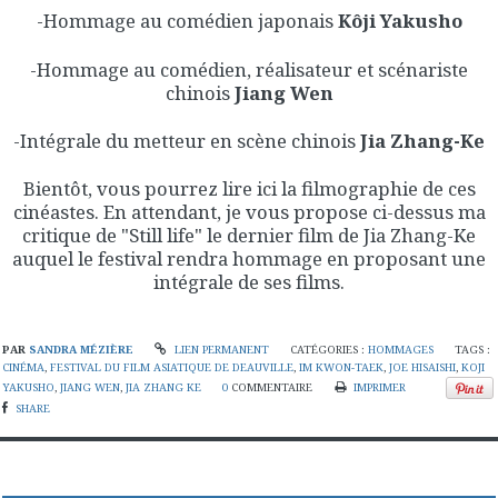
-Hommage au comédien japonais
Kôji Yakusho
-Hommage au comédien, réalisateur et scénariste
chinois
Jiang Wen
-Intégrale du metteur en scène chinois
Jia Zhang-Ke
Bientôt, vous pourrez lire ici la filmographie de ces
cinéastes. En attendant, je vous propose ci-dessus ma
critique de "Still life" le dernier film de Jia Zhang-Ke
auquel le festival rendra hommage en proposant une
intégrale de ses films.
PAR
SANDRA MÉZIÈRE
LIEN PERMANENT
CATÉGORIES :
HOMMAGES
TAGS :
CINÉMA
,
FESTIVAL DU FILM ASIATIQUE DE DEAUVILLE
,
IM KWON-TAEK
,
JOE HISAISHI
,
KOJI
YAKUSHO
,
JIANG WEN
,
JIA ZHANG KE
0
COMMENTAIRE
IMPRIMER
SHARE