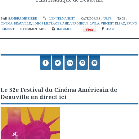
PAR
SANDRA MÉZIÈRE
LIEN PERMANENT
CATÉGORIES :
JURYS
TAGS :
CINÉMA
,
DEAUVILLE
,
LONGS MÉTRAGES
,
ASIE
,
VÉRONIQUE CAYLA
,
VINCENT ELBAZ
,
BRUNO
DUMONT
0
COMMENTAIRE
IMPRIMER
SHARE
Le 52e Festival du Cinéma Américain de
Deauville en direct ici